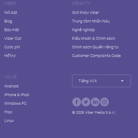
VIBER
CÔNG TY
Nổi bật
Giới thiệu Viber
Blog
Trung tâm Nhãn hiệu
Bảo mật
Nghề nghiệp
Viber Out
Điều khoản & Chính sách
Cước phí
Chính sách Quyền riêng tư
Hỗ trợ
Customer Complaints Code
TẢI VỀ
Tiếng Việt
Android
iPhone & iPad
Windows PC
Mac
©
2026
Viber Media S.à r.l.
Linux