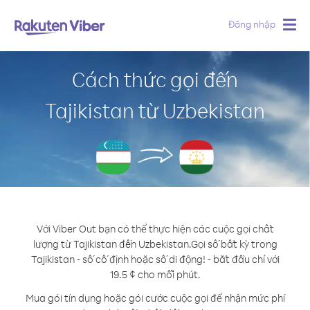
Đăng nhập
Togg
navig
Cách thức gọi đến
Tajikistan từ Uzbekistan
Với Viber Out bạn có thể thực hiện các cuộc gọi chất
lượng từ Tajikistan đến Uzbekistan.
Gọi số bất kỳ trong
Tajikistan - số cố định hoặc số di động! - bắt đầu chỉ với
19.5 ¢ cho mỗi phút.
Mua gói tín dụng hoặc gói cước cuộc gọi để nhận mức phí