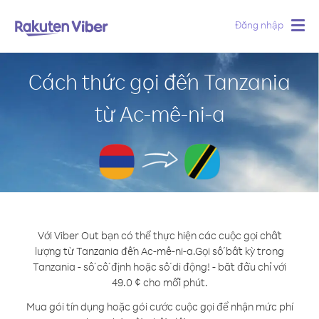
Đăng nhập
Togg
navig
Cách thức gọi đến Tanzania
từ Ac-mê-ni-a
Với Viber Out bạn có thể thực hiện các cuộc gọi chất
lượng từ Tanzania đến Ac-mê-ni-a.
Gọi số bất kỳ trong
Tanzania - số cố định hoặc số di động! - bắt đầu chỉ với
49.0 ¢ cho mỗi phút.
Mua gói tín dụng hoặc gói cước cuộc gọi để nhận mức phí