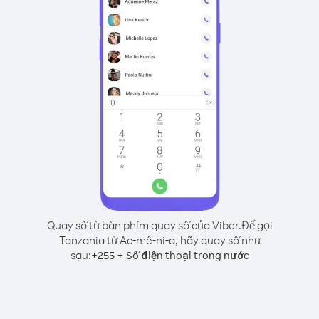
Quay số từ bàn phím quay số của Viber.
Để gọi
Tanzania từ Ac-mê-ni-a, hãy quay số như
sau:
+
+
255
Số điện thoại trong nước