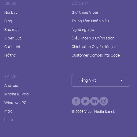
VIBER
CÔNG TY
Nổi bật
Giới thiệu Viber
Blog
Trung tâm Nhãn hiệu
Bảo mật
Nghề nghiệp
Viber Out
Điều khoản & Chính sách
Cước phí
Chính sách Quyền riêng tư
Hỗ trợ
Customer Complaints Code
TẢI VỀ
Tiếng Việt
Android
iPhone & iPad
Windows PC
Mac
©
2026
Viber Media S.à r.l.
Linux