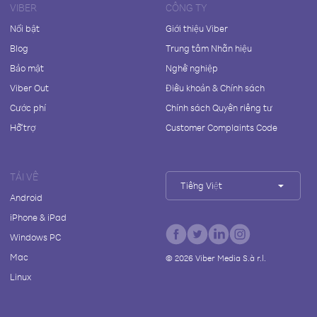
VIBER
CÔNG TY
Nổi bật
Giới thiệu Viber
Blog
Trung tâm Nhãn hiệu
Bảo mật
Nghề nghiệp
Viber Out
Điều khoản & Chính sách
Cước phí
Chính sách Quyền riêng tư
Hỗ trợ
Customer Complaints Code
TẢI VỀ
Tiếng Việt
Android
iPhone & iPad
Windows PC
Mac
©
2026
Viber Media S.à r.l.
Linux