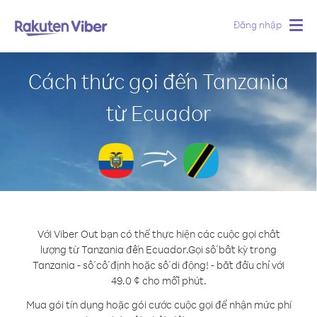
Đăng nhập
Togg
navig
Cách thức gọi đến Tanzania
từ Ecuador
Với Viber Out bạn có thể thực hiện các cuộc gọi chất
lượng từ Tanzania đến Ecuador.
Gọi số bất kỳ trong
Tanzania - số cố định hoặc số di động! - bắt đầu chỉ với
49.0 ¢ cho mỗi phút.
Mua gói tín dụng hoặc gói cước cuộc gọi để nhận mức phí