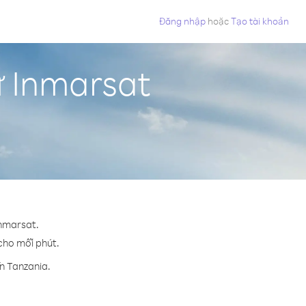
Đăng nhập
hoặc
Tạo tài khoản
ừ Inmarsat
Inmarsat.
 cho mỗi phút.
n Tanzania.