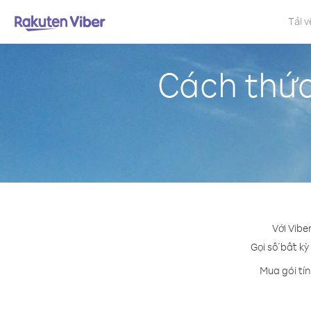
Tải v
Cách thức
Với Vibe
Gọi số bất kỳ
Mua gói tí