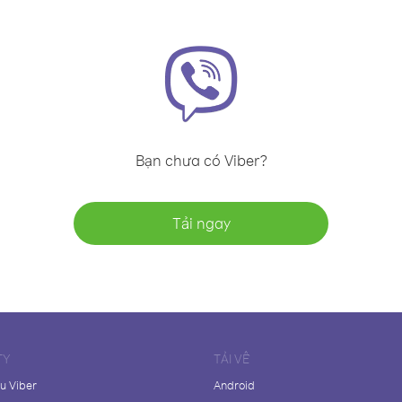
Bạn chưa có Viber?
Tải ngay
TY
TẢI VỀ
ệu Viber
Android