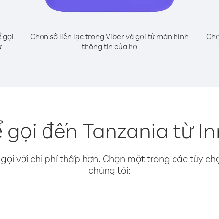
 gọi
Chọn số liên lạc trong Viber và gọi từ màn hình
Chọ
ư
thông tin của họ
 gọi đến Tanzania từ I
gọi với chi phí thấp hơn. Chọn một trong các tùy chọ
chúng tôi: