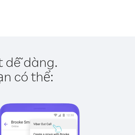
t dễ dàng.
ạn có thể: