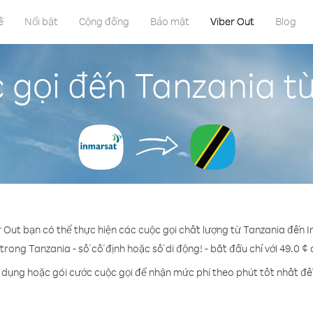
ề
Nổi bật
Cộng đồng
Bảo mật
Viber Out
Blog
 gọi đến Tanzania t
r Out bạn có thể thực hiện các cuộc gọi chất lượng từ Tanzania đến 
 trong Tanzania - số cố định hoặc số di động! - bắt đầu chỉ với 49.0 ¢
n dụng hoặc gói cước cuộc gọi để nhận mức phí theo phút tốt nhất đế