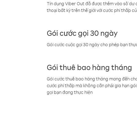
Tín dụng Viber Out đã được thêm vào số dư củ
thoại bất kỳ trên thế giới với cước phí thấp củ
Gói cước gọi 30 ngày
Gói cước cuộc gọi 30 ngày cho phép bạn thực
Gói thuê bao hàng tháng
Gói cước thuê bao hàng tháng mang đến cho b
cước phí thấp mà không cần phải gia hạn gói 
gọi bạn đang thực hiện