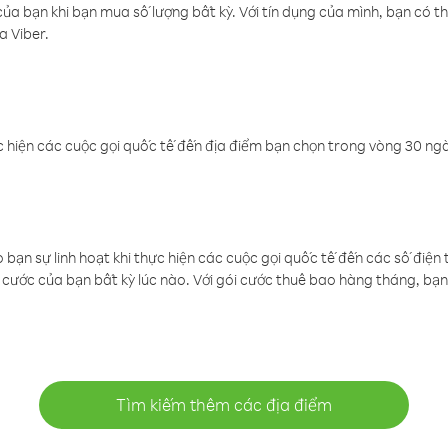
a bạn khi bạn mua số lượng bất kỳ. Với tín dụng của mình, bạn có th
a Viber.
 hiện các cuộc gọi quốc tế đến địa điểm bạn chọn trong vòng 30 ngày
ạn sự linh hoạt khi thực hiện các cuộc gọi quốc tế đến các số điện 
cước của bạn bất kỳ lúc nào. Với gói cước thuê bao hàng tháng, bạn 
Tìm kiếm thêm các địa điểm