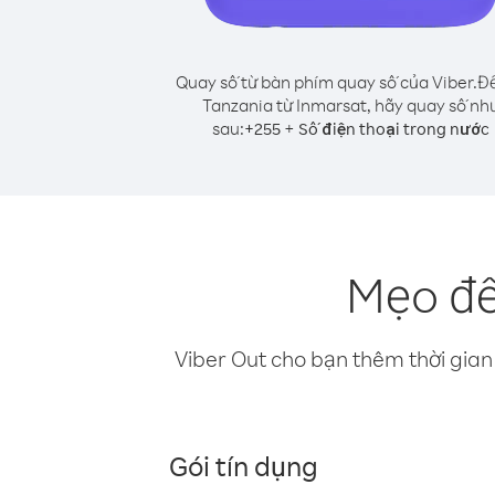
Quay số từ bàn phím quay số của Viber.
Để
Tanzania từ Inmarsat, hãy quay số nh
sau:
+
+
255
Số điện thoại trong nước
Mẹo để
Viber Out cho bạn thêm thời gian 
Gói tín dụng