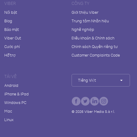
VIBER
CÔNG TY
Nổi bật
Giới thiệu Viber
Blog
Trung tâm Nhãn hiệu
Bảo mật
Nghề nghiệp
Viber Out
Điều khoản & Chính sách
Cước phí
Chính sách Quyền riêng tư
Hỗ trợ
Customer Complaints Code
TẢI VỀ
Tiếng Việt
Android
iPhone & iPad
Windows PC
Mac
©
2026
Viber Media S.à r.l.
Linux