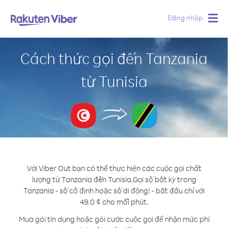
Đăng nhập
Togg
navig
Cách thức gọi đến Tanzania
từ Tunisia
Với Viber Out bạn có thể thực hiện các cuộc gọi chất
lượng từ Tanzania đến Tunisia.
Gọi số bất kỳ trong
Tanzania - số cố định hoặc số di động! - bắt đầu chỉ với
49.0 ¢ cho mỗi phút.
Mua gói tín dụng hoặc gói cước cuộc gọi để nhận mức phí