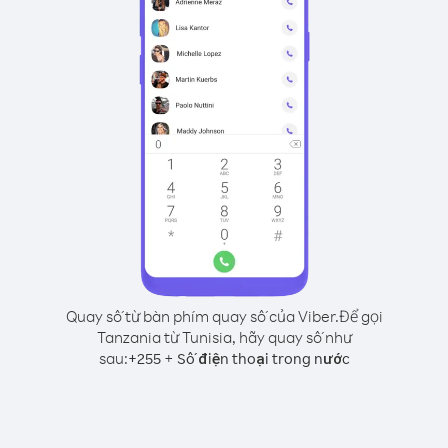
Quay số từ bàn phím quay số của Viber.
Để gọi
Tanzania từ Tunisia, hãy quay số như
sau:
+
+
255
Số điện thoại trong nước