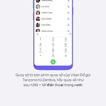
Quay số từ bàn phím quay số của Viber.
Để gọi
Tanzania từ Zambia, hãy quay số như
sau:
+
+
255
Số điện thoại trong nước