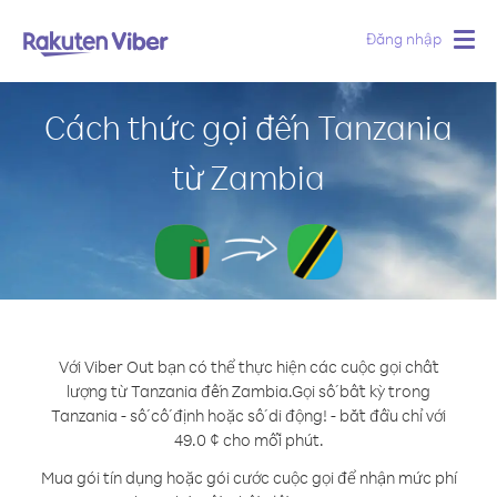
Đăng nhập
Togg
navig
Cách thức gọi đến Tanzania
từ Zambia
Với Viber Out bạn có thể thực hiện các cuộc gọi chất
lượng từ Tanzania đến Zambia.
Gọi số bất kỳ trong
Tanzania - số cố định hoặc số di động! - bắt đầu chỉ với
49.0 ¢ cho mỗi phút.
Mua gói tín dụng hoặc gói cước cuộc gọi để nhận mức phí