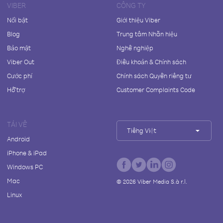
VIBER
CÔNG TY
Nổi bật
Giới thiệu Viber
Blog
Trung tâm Nhãn hiệu
Bảo mật
Nghề nghiệp
Viber Out
Điều khoản & Chính sách
Cước phí
Chính sách Quyền riêng tư
Hỗ trợ
Customer Complaints Code
TẢI VỀ
Tiếng Việt
Android
iPhone & iPad
Windows PC
Mac
©
2026
Viber Media S.à r.l.
Linux