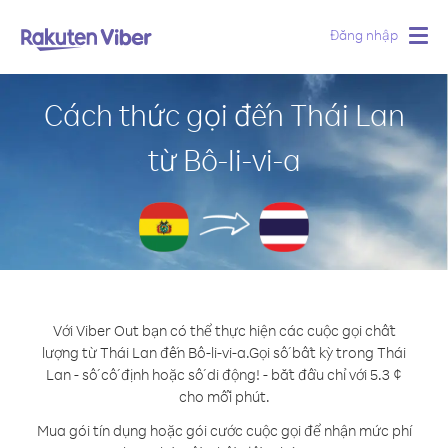
Đăng nhập
Togg
navig
Cách thức gọi đến Thái Lan
từ Bô-li-vi-a
Với Viber Out bạn có thể thực hiện các cuộc gọi chất
lượng từ Thái Lan đến Bô-li-vi-a.
Gọi số bất kỳ trong Thái
Lan - số cố định hoặc số di động! - bắt đầu chỉ với 5.3 ¢
cho mỗi phút.
Mua gói tín dụng hoặc gói cước cuộc gọi để nhận mức phí