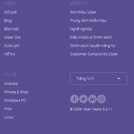
VIBER
CÔNG TY
Nổi bật
Giới thiệu Viber
Blog
Trung tâm Nhãn hiệu
Bảo mật
Nghề nghiệp
Viber Out
Điều khoản & Chính sách
Cước phí
Chính sách Quyền riêng tư
Hỗ trợ
Customer Complaints Code
TẢI VỀ
Tiếng Việt
Android
iPhone & iPad
Windows PC
Mac
©
2026
Viber Media S.à r.l.
Linux