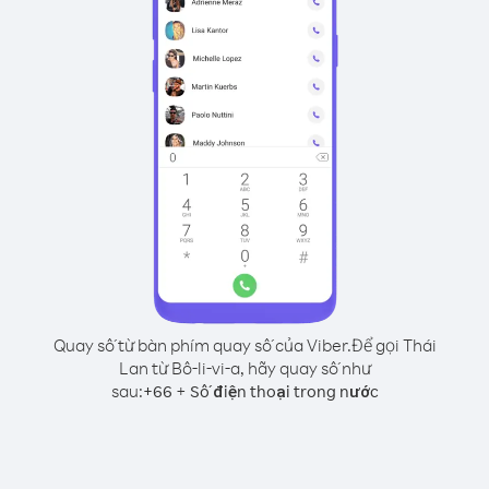
Quay số từ bàn phím quay số của Viber.
Để gọi Thái
Lan từ Bô-li-vi-a, hãy quay số như
sau:
+
+
66
Số điện thoại trong nước