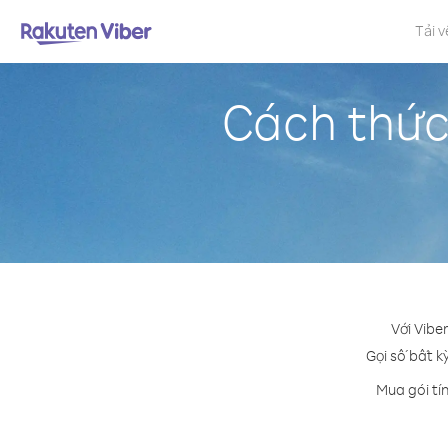
Tải v
Cách thức
Với Vibe
Gọi số bất k
Mua gói tí