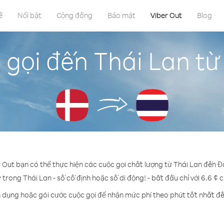
ề
Nổi bật
Cộng đồng
Bảo mật
Viber Out
Blog
 gọi đến Thái Lan t
r Out bạn có thể thực hiện các cuộc gọi chất lượng từ Thái Lan đến 
ỳ trong Thái Lan - số cố định hoặc số di động! - bắt đầu chỉ với 6.6 ¢ 
n dụng hoặc gói cước cuộc gọi để nhận mức phí theo phút tốt nhất đế