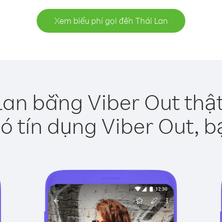
Xem biểu phí gọi đến Thái Lan
Lan bằng Viber Out thậ
ó tín dụng Viber Out, b