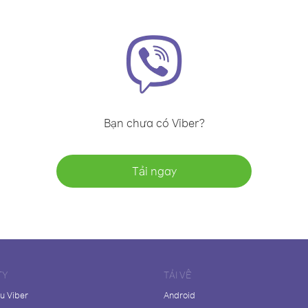
Bạn chưa có Viber?
Tải ngay
TY
TẢI VỀ
ệu Viber
Android