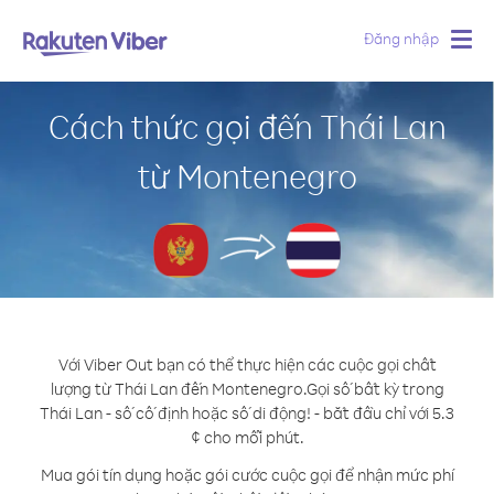
Đăng nhập
Togg
navig
Cách thức gọi đến Thái Lan
từ Montenegro
Với Viber Out bạn có thể thực hiện các cuộc gọi chất
lượng từ Thái Lan đến Montenegro.
Gọi số bất kỳ trong
Thái Lan - số cố định hoặc số di động! - bắt đầu chỉ với 5.3
¢ cho mỗi phút.
Mua gói tín dụng hoặc gói cước cuộc gọi để nhận mức phí