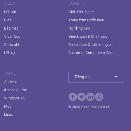
VIBER
CÔNG TY
Nổi bật
Giới thiệu Viber
Blog
Trung tâm Nhãn hiệu
Bảo mật
Nghề nghiệp
Viber Out
Điều khoản & Chính sách
Cước phí
Chính sách Quyền riêng tư
Hỗ trợ
Customer Complaints Code
TẢI VỀ
Tiếng Việt
Android
iPhone & iPad
Windows PC
Mac
©
2026
Viber Media S.à r.l.
Linux