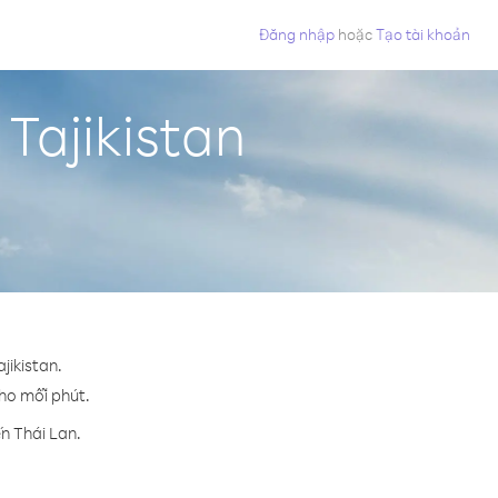
Đăng nhập
hoặc
Tạo tài khoản
Tajikistan
jikistan.
cho mỗi phút.
n Thái Lan.