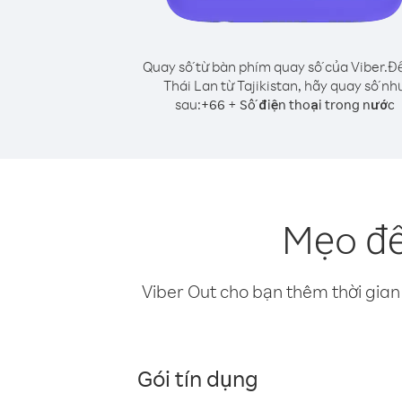
Quay số từ bàn phím quay số của Viber.
Để
Thái Lan từ Tajikistan, hãy quay số nh
sau:
+
+
66
Số điện thoại trong nước
Mẹo để
Viber Out cho bạn thêm thời gian 
Gói tín dụng