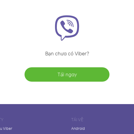
Bạn chưa có Viber?
Tải ngay
TY
TẢI VỀ
ệu Viber
Android