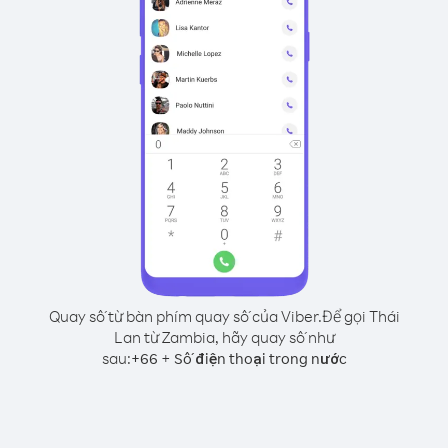
Quay số từ bàn phím quay số của Viber.
Để gọi Thái
Lan từ Zambia, hãy quay số như
sau:
+
+
66
Số điện thoại trong nước