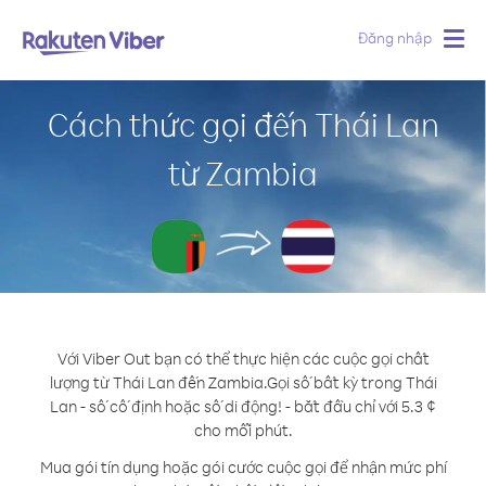
Đăng nhập
Togg
navig
Cách thức gọi đến Thái Lan
từ Zambia
Với Viber Out bạn có thể thực hiện các cuộc gọi chất
lượng từ Thái Lan đến Zambia.
Gọi số bất kỳ trong Thái
Lan - số cố định hoặc số di động! - bắt đầu chỉ với 5.3 ¢
cho mỗi phút.
Mua gói tín dụng hoặc gói cước cuộc gọi để nhận mức phí