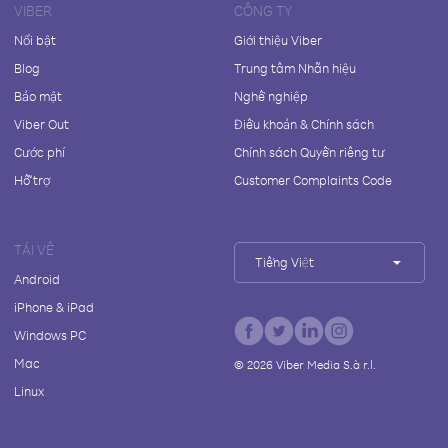
VIBER
CÔNG TY
Nổi bật
Giới thiệu Viber
Blog
Trung tâm Nhãn hiệu
Bảo mật
Nghề nghiệp
Viber Out
Điều khoản & Chính sách
Cước phí
Chính sách Quyền riêng tư
Hỗ trợ
Customer Complaints Code
TẢI VỀ
Tiếng Việt
Android
iPhone & iPad
Windows PC
Mac
©
2026
Viber Media S.à r.l.
Linux