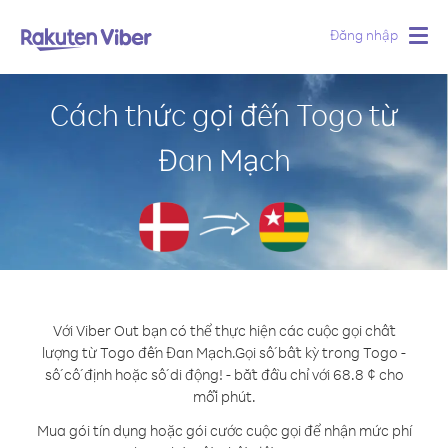
Đăng nhập
Togg
navig
Cách thức gọi đến Togo từ
Đan Mạch
Với Viber Out bạn có thể thực hiện các cuộc gọi chất
lượng từ Togo đến Đan Mạch.
Gọi số bất kỳ trong Togo -
số cố định hoặc số di động! - bắt đầu chỉ với 68.8 ¢ cho
mỗi phút.
Mua gói tín dụng hoặc gói cước cuộc gọi để nhận mức phí