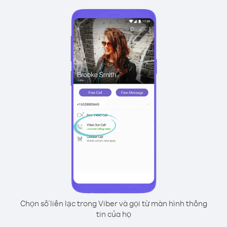
Chọn số liên lạc trong Viber và gọi từ màn hình thông
tin của họ