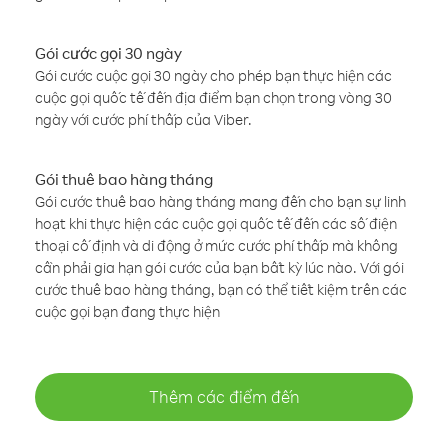
Gói cước gọi 30 ngày
Gói cước cuộc gọi 30 ngày cho phép bạn thực hiện các
cuộc gọi quốc tế đến địa điểm bạn chọn trong vòng 30
ngày với cước phí thấp của Viber.
Gói thuê bao hàng tháng
Gói cước thuê bao hàng tháng mang đến cho bạn sự linh
hoạt khi thực hiện các cuộc gọi quốc tế đến các số điện
thoại cố định và di động ở mức cước phí thấp mà không
cần phải gia hạn gói cước của bạn bất kỳ lúc nào. Với gói
cước thuê bao hàng tháng, bạn có thể tiết kiệm trên các
cuộc gọi bạn đang thực hiện
Thêm các điểm đến