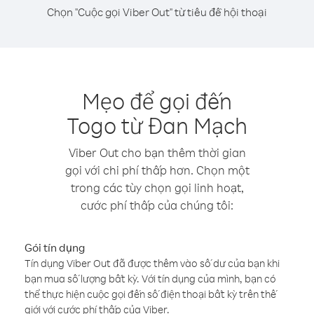
Chọn "Cuộc gọi Viber Out" từ tiêu đề hội thoại
Mẹo để gọi đến
Togo từ Đan Mạch
Viber Out cho bạn thêm thời gian
gọi với chi phí thấp hơn. Chọn một
trong các tùy chọn gọi linh hoạt,
cước phí thấp của chúng tôi:
Gói tín dụng
Tín dụng Viber Out đã được thêm vào số dư của bạn khi
bạn mua số lượng bất kỳ. Với tín dụng của mình, bạn có
thể thực hiện cuộc gọi đến số điện thoại bất kỳ trên thế
giới với cước phí thấp của Viber.