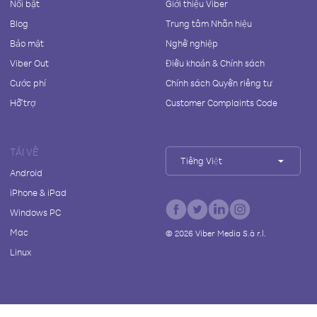
Nổi bật
Giới thiệu Viber
Blog
Trung tâm Nhãn hiệu
Bảo mật
Nghề nghiệp
Viber Out
Điều khoản & Chính sách
Cước phí
Chính sách Quyền riêng tư
Hỗ trợ
Customer Complaints Code
TẢI VỀ
Tiếng Việt
Android
iPhone & iPad
Windows PC
Mac
©
2026
Viber Media S.à r.l.
Linux