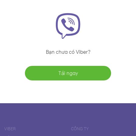
Bạn chưa có Viber?
Tải ngay
VIBER
CÔNG TY