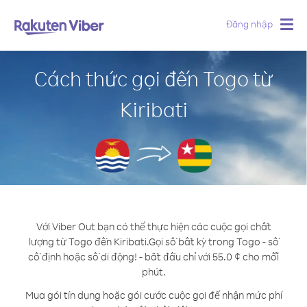
Đăng nhập
Togg
navig
Cách thức gọi đến Togo từ
Kiribati
Với Viber Out bạn có thể thực hiện các cuộc gọi chất
lượng từ Togo đến Kiribati.
Gọi số bất kỳ trong Togo - số
cố định hoặc số di động! - bắt đầu chỉ với 55.0 ¢ cho mỗi
phút.
Mua gói tín dụng hoặc gói cước cuộc gọi để nhận mức phí