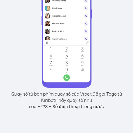
Quay số từ bàn phím quay số của Viber.
Để gọi Togo từ
Kiribati, hãy quay số như
sau:
+
+
228
Số điện thoại trong nước