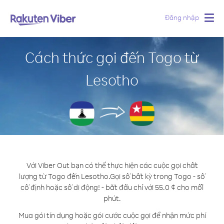
Đăng nhập
Togg
navig
Cách thức gọi đến Togo từ
Lesotho
Với Viber Out bạn có thể thực hiện các cuộc gọi chất
lượng từ Togo đến Lesotho.
Gọi số bất kỳ trong Togo - số
cố định hoặc số di động! - bắt đầu chỉ với 55.0 ¢ cho mỗi
phút.
Mua gói tín dụng hoặc gói cước cuộc gọi để nhận mức phí