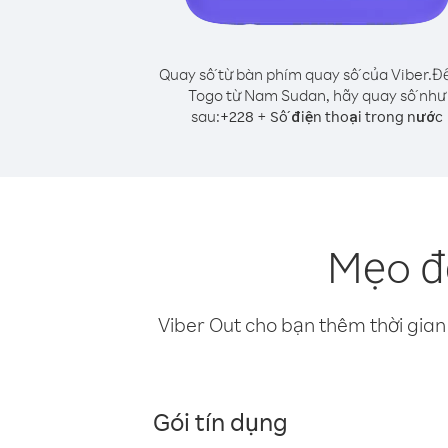
Quay số từ bàn phím quay số của Viber.
Để
Togo từ Nam Sudan, hãy quay số như
sau:
+
+
228
Số điện thoại trong nước
Mẹo đ
Viber Out cho bạn thêm thời gian 
Gói tín dụng