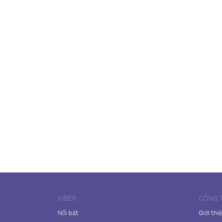
VIBER
CÔNG 
Nổi bật
Giới thi