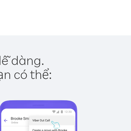
dễ dàng.
ạn có thể: