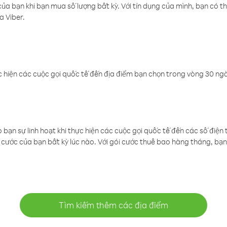
a bạn khi bạn mua số lượng bất kỳ. Với tín dụng của mình, bạn có th
a Viber.
 hiện các cuộc gọi quốc tế đến địa điểm bạn chọn trong vòng 30 ngày
ạn sự linh hoạt khi thực hiện các cuộc gọi quốc tế đến các số điện 
cước của bạn bất kỳ lúc nào. Với gói cước thuê bao hàng tháng, bạn 
Tìm kiếm thêm các địa điểm