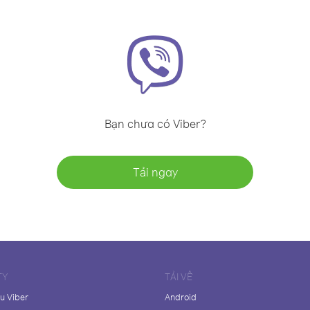
Bạn chưa có Viber?
Tải ngay
TY
TẢI VỀ
ệu Viber
Android