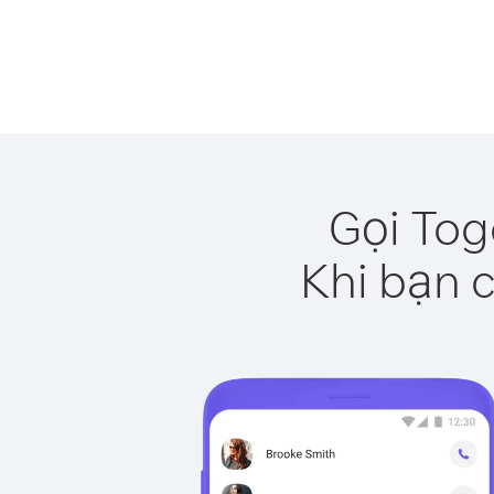
Gọi Tog
Khi bạn c