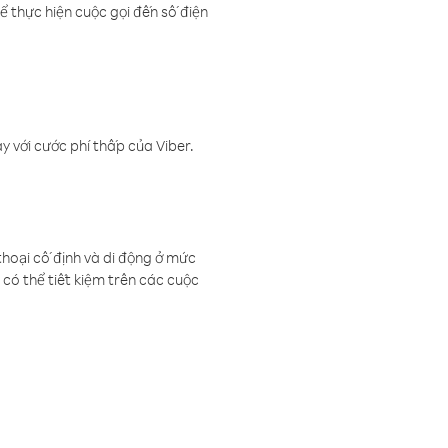
ể thực hiện cuộc gọi đến số điện
 với cước phí thấp của Viber.
thoại cố định và di động ở mức
có thể tiết kiệm trên các cuộc