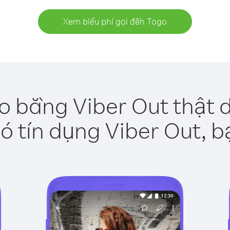
Xem biểu phí gọi đến Togo
o bằng Viber Out thật 
ó tín dụng Viber Out, b