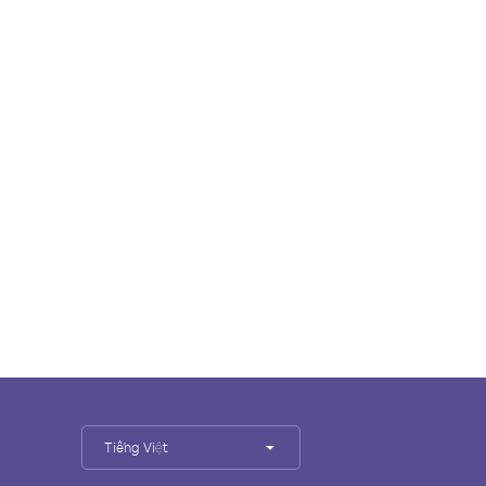
Tiếng Việt