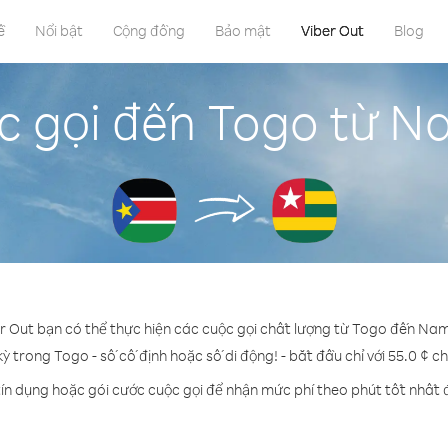
ề
Nổi bật
Cộng đồng
Bảo mật
Viber Out
Blog
c gọi đến Togo từ 
er Out bạn có thể thực hiện các cuộc gọi chất lượng từ Togo đến Na
kỳ trong Togo - số cố định hoặc số di động! - bắt đầu chỉ với 55.0 ¢ c
ín dụng hoặc gói cước cuộc gọi để nhận mức phí theo phút tốt nhất