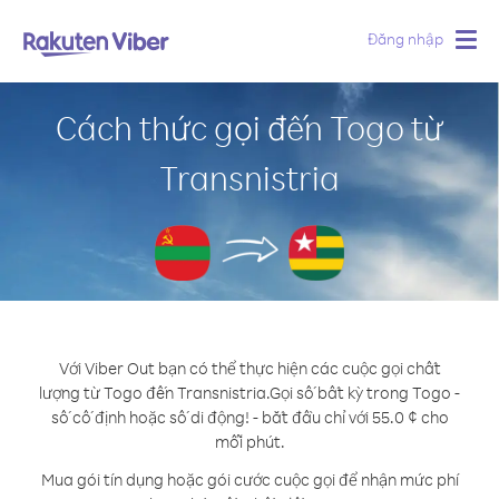
Đăng nhập
Togg
navig
Cách thức gọi đến Togo từ
Transnistria
Với Viber Out bạn có thể thực hiện các cuộc gọi chất
lượng từ Togo đến Transnistria.
Gọi số bất kỳ trong Togo -
số cố định hoặc số di động! - bắt đầu chỉ với 55.0 ¢ cho
mỗi phút.
Mua gói tín dụng hoặc gói cước cuộc gọi để nhận mức phí