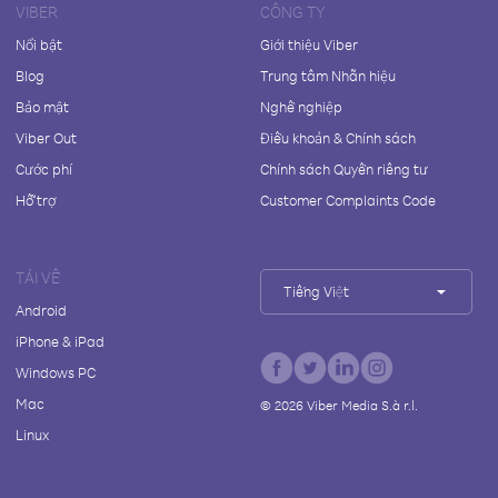
VIBER
CÔNG TY
Nổi bật
Giới thiệu Viber
Blog
Trung tâm Nhãn hiệu
Bảo mật
Nghề nghiệp
Viber Out
Điều khoản & Chính sách
Cước phí
Chính sách Quyền riêng tư
Hỗ trợ
Customer Complaints Code
TẢI VỀ
Tiếng Việt
Android
iPhone & iPad
Windows PC
Mac
©
2026
Viber Media S.à r.l.
Linux