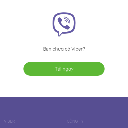
Bạn chưa có Viber?
Tải ngay
VIBER
CÔNG TY