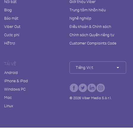
Nổi bật
Giới thiệu Viber
Blog
Trung tâm Nhãn hiệu
Bảo mật
Nghề nghiệp
Viber Out
Điều khoản & Chính sách
Cước phí
Chính sách Quyền riêng tư
Hỗ trợ
Customer Complaints Code
TẢI VỀ
Tiếng Việt
Android
iPhone & iPad
Windows PC
Mac
©
2026
Viber Media S.à r.l.
Linux