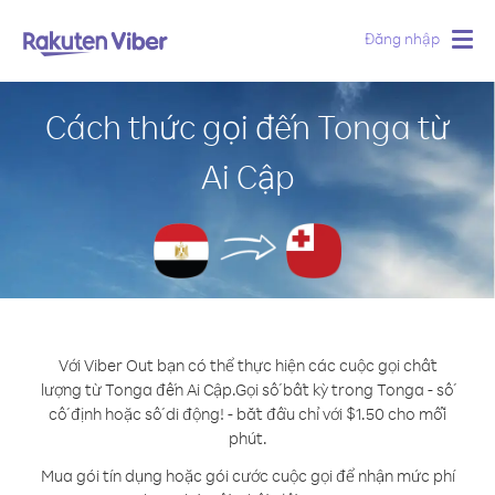
Đăng nhập
Togg
navig
Cách thức gọi đến Tonga từ
Ai Cập
Với Viber Out bạn có thể thực hiện các cuộc gọi chất
lượng từ Tonga đến Ai Cập.
Gọi số bất kỳ trong Tonga - số
cố định hoặc số di động! - bắt đầu chỉ với $1.50 cho mỗi
phút.
Mua gói tín dụng hoặc gói cước cuộc gọi để nhận mức phí