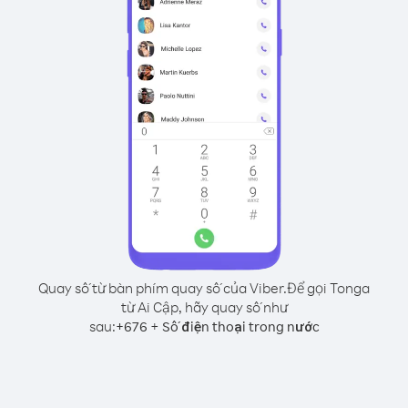
Quay số từ bàn phím quay số của Viber.
Để gọi Tonga
từ Ai Cập, hãy quay số như
sau:
+
+
676
Số điện thoại trong nước