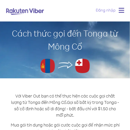
Đăng nhập
Togg
navig
Cách thức gọi đến Tonga từ
Mông Cổ
Với Viber Out bạn có thể thực hiện các cuộc gọi chất
lượng từ Tonga đến Mông Cổ.
Gọi số bất kỳ trong Tonga -
số cố định hoặc số di động! - bắt đầu chỉ với $1.50 cho
mỗi phút.
Mua gói tín dụng hoặc gói cước cuộc gọi để nhận mức phí