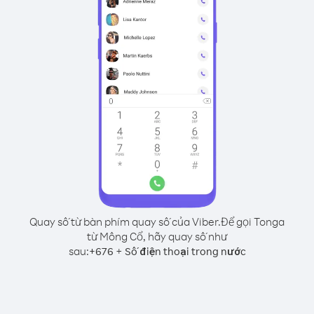
Quay số từ bàn phím quay số của Viber.
Để gọi Tonga
từ Mông Cổ, hãy quay số như
sau:
+
+
676
Số điện thoại trong nước