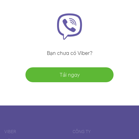
Bạn chưa có Viber?
Tải ngay
VIBER
CÔNG TY