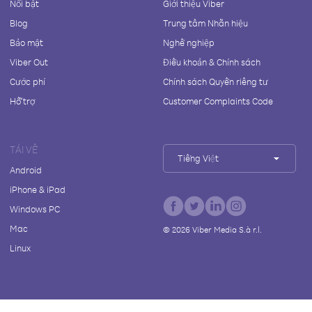
Nổi bật
Giới thiệu Viber
Blog
Trung tâm Nhãn hiệu
Bảo mật
Nghề nghiệp
Viber Out
Điều khoản & Chính sách
Cước phí
Chính sách Quyền riêng tư
Hỗ trợ
Customer Complaints Code
TẢI VỀ
Tiếng Việt
Android
iPhone & iPad
Windows PC
Mac
©
2026
Viber Media S.à r.l.
Linux