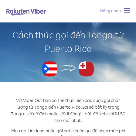
Đăng nhập
Togg
navig
Cách thức gọi đến Tonga từ
Puerto Rico
Với Viber Out bạn có thể thực hiện các cuộc gọi chất
lượng từ Tonga đến Puerto Rico.
Gọi số bất kỳ trong
Tonga - số cố định hoặc số di động! - bắt đầu chỉ với $1.50
cho mỗi phút.
Mua gói tín dụng hoặc gói cước cuộc gọi để nhận mức phí