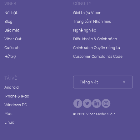
VIBER
CÔNG TY
Nổi bật
Giới thiệu Viber
Blog
Trung tâm Nhãn hiệu
Bảo mật
Nghề nghiệp
Viber Out
Điều khoản & Chính sách
Cước phí
Chính sách Quyền riêng tư
Hỗ trợ
Customer Complaints Code
TẢI VỀ
Tiếng Việt
Android
iPhone & iPad
Windows PC
Mac
©
2026
Viber Media S.à r.l.
Linux