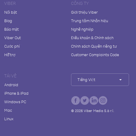
VIBER
CÔNG TY
Nổi bật
Giới thiệu Viber
Blog
Trung tâm Nhãn hiệu
Bảo mật
Nghề nghiệp
Viber Out
Điều khoản & Chính sách
Cước phí
Chính sách Quyền riêng tư
Hỗ trợ
Customer Complaints Code
TẢI VỀ
Tiếng Việt
Android
iPhone & iPad
Windows PC
Mac
©
2026
Viber Media S.à r.l.
Linux