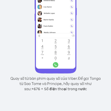
Quay số từ bàn phím quay số của Viber.
Để gọi Tonga
từ Sao Tome và Principe, hãy quay số như
sau:
+
+
676
Số điện thoại trong nước