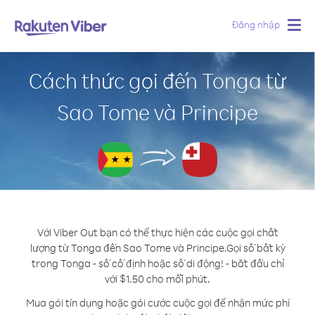
Đăng nhập
Togg
navig
Cách thức gọi đến Tonga từ
Sao Tome và Principe
Với Viber Out bạn có thể thực hiện các cuộc gọi chất
lượng từ Tonga đến Sao Tome và Principe.
Gọi số bất kỳ
trong Tonga - số cố định hoặc số di động! - bắt đầu chỉ
với $1.50 cho mỗi phút.
Mua gói tín dụng hoặc gói cước cuộc gọi để nhận mức phí