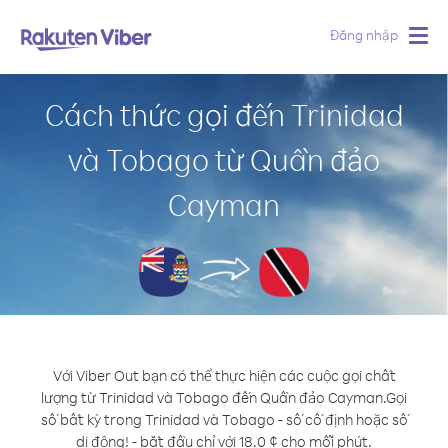
Đăng nhập
Togg
navig
Cách thức gọi đến Trinidad
và Tobago từ Quần đảo
Cayman
Với Viber Out bạn có thể thực hiện các cuộc gọi chất
lượng từ Trinidad và Tobago đến Quần đảo Cayman.
Gọi
số bất kỳ trong Trinidad và Tobago - số cố định hoặc số
di động! - bắt đầu chỉ với 18.0 ¢ cho mỗi phút.