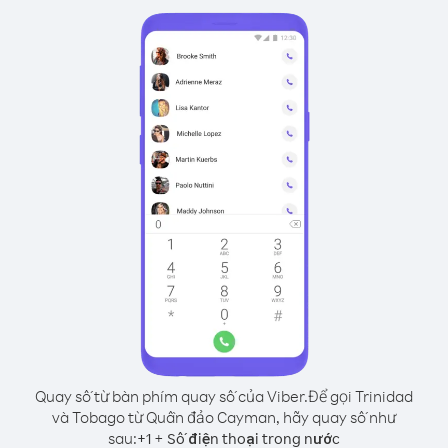
Quay số từ bàn phím quay số của Viber.
Để gọi Trinidad
và Tobago từ Quần đảo Cayman, hãy quay số như
sau:
+
+
1
Số điện thoại trong nước