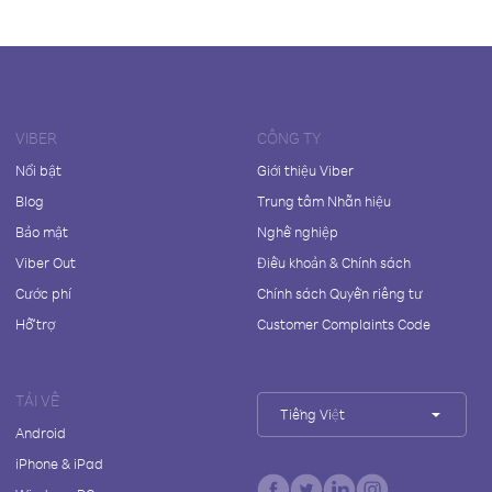
VIBER
CÔNG TY
Nổi bật
Giới thiệu Viber
Blog
Trung tâm Nhãn hiệu
Bảo mật
Nghề nghiệp
Viber Out
Điều khoản & Chính sách
Cước phí
Chính sách Quyền riêng tư
Hỗ trợ
Customer Complaints Code
TẢI VỀ
Tiếng Việt
Android
iPhone & iPad