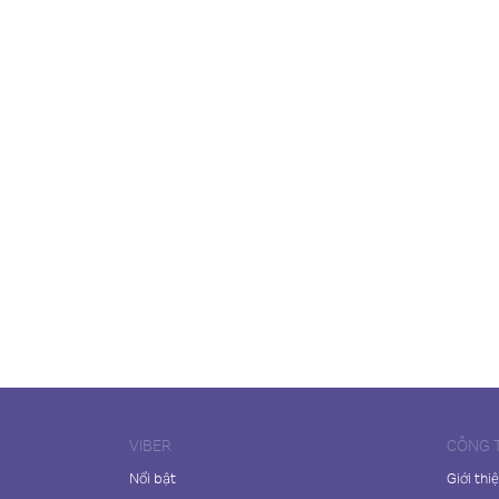
VIBER
CÔNG 
Nổi bật
Giới thi