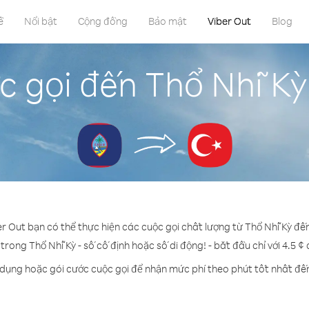
ề
Nổi bật
Cộng đồng
Bảo mật
Viber Out
Blog
c gọi đến Thổ Nhĩ K
er Out bạn có thể thực hiện các cuộc gọi chất lượng từ Thổ Nhĩ Kỳ đ
 trong Thổ Nhĩ Kỳ - số cố định hoặc số di động! - bắt đầu chỉ với 4.5 ¢
 dụng hoặc gói cước cuộc gọi để nhận mức phí theo phút tốt nhất đến