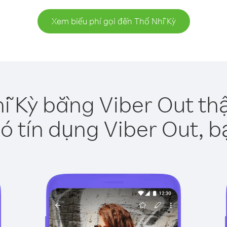
Xem biểu phí gọi đến Thổ Nhĩ Kỳ
ĩ Kỳ bằng Viber Out th
ó tín dụng Viber Out, b