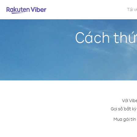
Tải v
Cách thứ
Với Vib
Gọi số bất kỳ
Mua gói tín