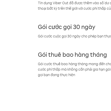
Tín dụng Viber Out đã được thêm vào số dư củ
thoại bất kỳ trên thế giới với cước phí thấp củ
Gói cước gọi 30 ngày
Gói cước cuộc gọi 30 ngày cho phép bạn thực
Gói thuê bao hàng tháng
Gói cước thuê bao hàng tháng mang đến cho b
cước phí thấp mà không cần phải gia hạn gói 
gọi bạn đang thực hiện