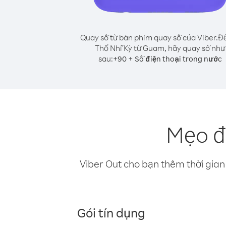
Quay số từ bàn phím quay số của Viber.
Để
Thổ Nhĩ Kỳ từ Guam, hãy quay số như
sau:
+
+
90
Số điện thoại trong nước
Mẹo đ
Viber Out cho bạn thêm thời gian 
Gói tín dụng