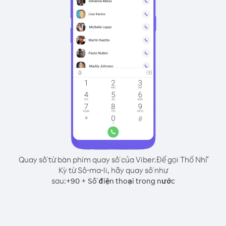
Quay số từ bàn phím quay số của Viber.
Để gọi Thổ Nhĩ
Kỳ từ Sô-ma-li, hãy quay số như
sau:
+
+
90
Số điện thoại trong nước