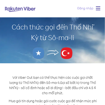
Đăng nhập
Togg
navig
Cách thức gọi đến Thổ Nhĩ
Kỳ từ Sô-ma-li
Với Viber Out bạn có thể thực hiện các cuộc gọi chất
lượng từ Thổ Nhĩ Kỳ đến Sô-ma-li.
Gọi số bất kỳ trong Thổ
Nhĩ Kỳ - số cố định hoặc số di động! - bắt đầu chỉ với 4.5 ¢
cho mỗi phút.
Mua gói tín dụng hoặc gói cước cuộc gọi để nhận mức phí