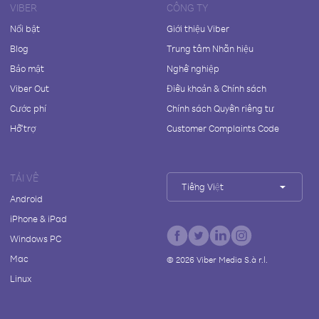
VIBER
CÔNG TY
Nổi bật
Giới thiệu Viber
Blog
Trung tâm Nhãn hiệu
Bảo mật
Nghề nghiệp
Viber Out
Điều khoản & Chính sách
Cước phí
Chính sách Quyền riêng tư
Hỗ trợ
Customer Complaints Code
TẢI VỀ
Tiếng Việt
Android
iPhone & iPad
Windows PC
Mac
©
2026
Viber Media S.à r.l.
Linux