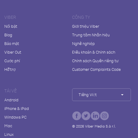
VIBER
CÔNG TY
Nổi bật
Giới thiệu Viber
Blog
Trung tâm Nhãn hiệu
Bảo mật
Nghề nghiệp
Viber Out
Điều khoản & Chính sách
Cước phí
Chính sách Quyền riêng tư
Hỗ trợ
Customer Complaints Code
TẢI VỀ
Tiếng Việt
Android
iPhone & iPad
Windows PC
Mac
©
2026
Viber Media S.à r.l.
Linux