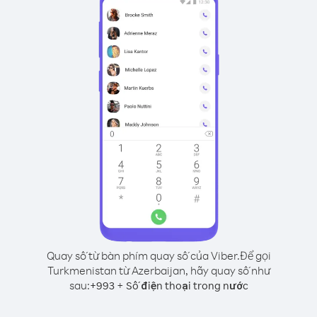
Quay số từ bàn phím quay số của Viber.
Để gọi
Turkmenistan từ Azerbaijan, hãy quay số như
sau:
+
+
993
Số điện thoại trong nước