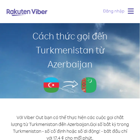
Đăng nhập
Togg
navig
Cách thức gọi đến
Turkmenistan từ
Azerbaijan
Với Viber Out bạn có thể thực hiện các cuộc gọi chất
lượng từ Turkmenistan đến Azerbaijan.
Gọi số bất kỳ trong
Turkmenistan - số cố định hoặc số di động! - bắt đầu chỉ
với 17.4 ¢ cho mỗi phút.