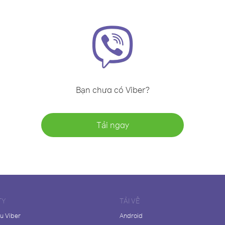
Bạn chưa có Viber?
Tải ngay
TY
TẢI VỀ
ệu Viber
Android