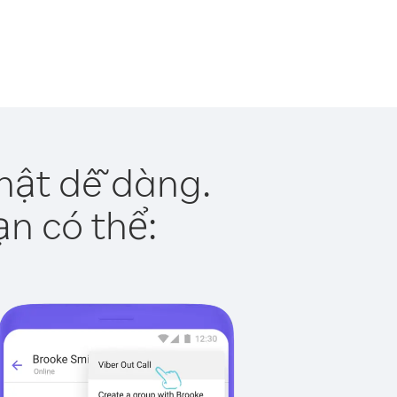
hật dễ dàng.
ạn có thể: