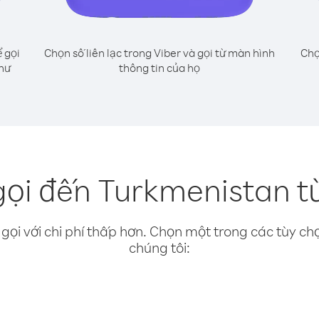
 gọi
Chọn số liên lạc trong Viber và gọi từ màn hình
Chọ
như
thông tin của họ
ọi đến Turkmenistan t
gọi với chi phí thấp hơn. Chọn một trong các tùy chọ
chúng tôi: