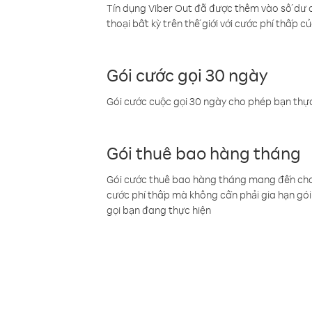
Tín dụng Viber Out đã được thêm vào số dư củ
thoại bất kỳ trên thế giới với cước phí thấp củ
Gói cước gọi 30 ngày
Gói cước cuộc gọi 30 ngày cho phép bạn thực
Gói thuê bao hàng tháng
Gói cước thuê bao hàng tháng mang đến cho b
cước phí thấp mà không cần phải gia hạn gói 
gọi bạn đang thực hiện