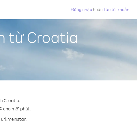
Đăng nhập
hoặc
Tạo tài khoản
 từ Croatia
n Croatia.
 ¢ cho mỗi phút.
 Turkmenistan.