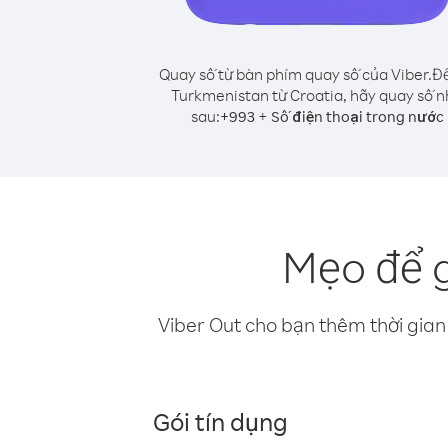
Quay số từ bàn phím quay số của Viber.
Để
Turkmenistan từ Croatia, hãy quay số 
sau:
+
+
993
Số điện thoại trong nước
Mẹo để g
Viber Out cho bạn thêm thời gian 
Gói tín dụng