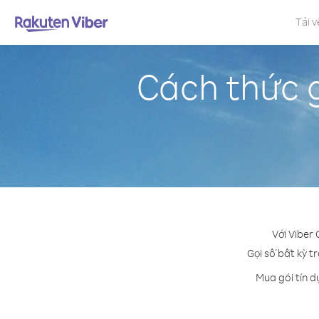
Tải v
Cách thức 
Với Viber
Gọi số bất kỳ t
Mua gói tín d