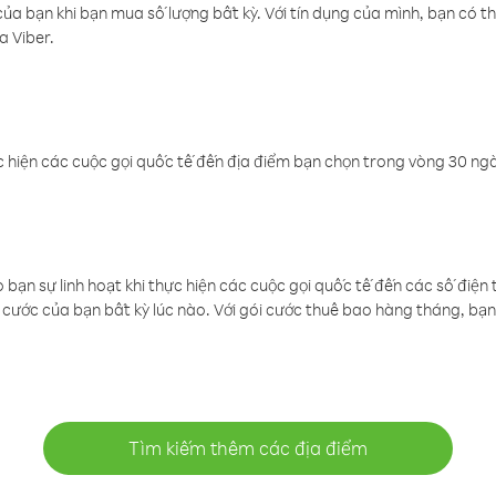
a bạn khi bạn mua số lượng bất kỳ. Với tín dụng của mình, bạn có th
a Viber.
 hiện các cuộc gọi quốc tế đến địa điểm bạn chọn trong vòng 30 ngày
ạn sự linh hoạt khi thực hiện các cuộc gọi quốc tế đến các số điện 
cước của bạn bất kỳ lúc nào. Với gói cước thuê bao hàng tháng, bạn 
Tìm kiếm thêm các địa điểm