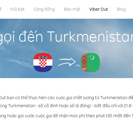
ề
Nổi bật
Cộng đồng
Bảo mật
Viber Out
Blog
gọi đến Turkmenistan
 Out bạn có thể thực hiện các cuộc gọi chất lượng từ Turkmenistan đế
rong Turkmenistan - số cố định hoặc số di động! - bắt đầu chỉ với 21.8
ụng hoặc gói cước cuộc gọi để nhận mức phí theo phút tốt nhất đến