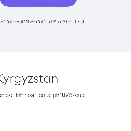
n "Cuộc gọi Viber Out" từ tiêu đề hội thoại
Kyrgyzstan
n gọi linh hoạt, cước phí thấp của