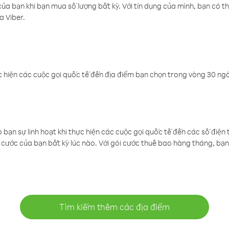
a bạn khi bạn mua số lượng bất kỳ. Với tín dụng của mình, bạn có th
a Viber.
 hiện các cuộc gọi quốc tế đến địa điểm bạn chọn trong vòng 30 ngày
ạn sự linh hoạt khi thực hiện các cuộc gọi quốc tế đến các số điện 
cước của bạn bất kỳ lúc nào. Với gói cước thuê bao hàng tháng, bạn 
Tìm kiếm thêm các địa điểm