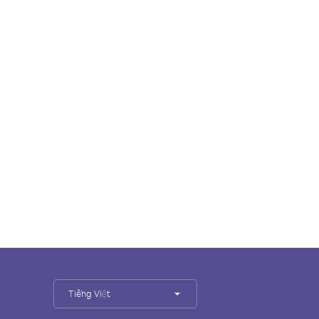
Tiếng Việt