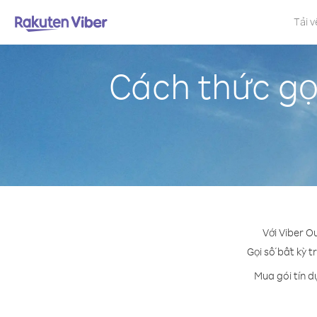
Tải v
Cách thức gọ
Với Viber O
Gọi số bất kỳ t
Mua gói tín d