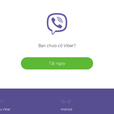
Bạn chưa có Viber?
Tải ngay
TY
TẢI VỀ
ệu Viber
Android