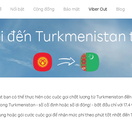
ề
Nổi bật
Cộng đồng
Bảo mật
Viber Out
Blog
i đến Turkmenistan 
ut bạn có thể thực hiện các cuộc gọi chất lượng từ Turkmenistan đến
rong Turkmenistan - số cố định hoặc số di động! - bắt đầu chỉ với 17.4
ụng hoặc gói cước cuộc gọi để nhận mức phí theo phút tốt nhất đến