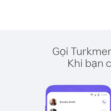
Gọi Turkmen
Khi bạn c