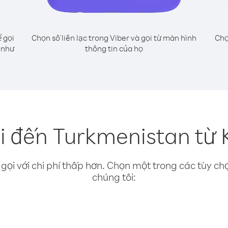
 gọi
Chọn số liên lạc trong Viber và gọi từ màn hình
Chọ
 như
thông tin của họ
i đến Turkmenistan từ 
gọi với chi phí thấp hơn. Chọn một trong các tùy chọ
chúng tôi: