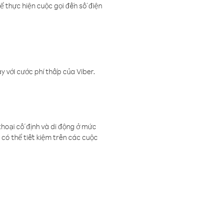
ể thực hiện cuộc gọi đến số điện
 với cước phí thấp của Viber.
thoại cố định và di động ở mức
có thể tiết kiệm trên các cuộc