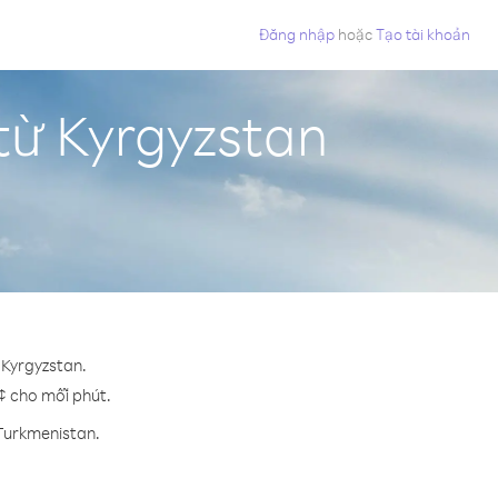
Đăng nhập
hoặc
Tạo tài khoản
từ Kyrgyzstan
 Kyrgyzstan.
 ¢ cho mỗi phút.
 Turkmenistan.