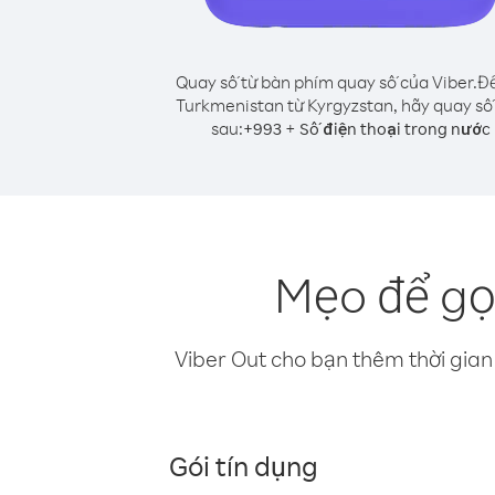
Quay số từ bàn phím quay số của Viber.
Để
Turkmenistan từ Kyrgyzstan, hãy quay số
sau:
+
+
993
Số điện thoại trong nước
Mẹo để gọ
Viber Out cho bạn thêm thời gian 
Gói tín dụng