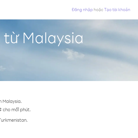
Đăng nhập
hoặc
Tạo tài khoản
 từ Malaysia
n Malaysia.
 ¢ cho mỗi phút.
 Turkmenistan.