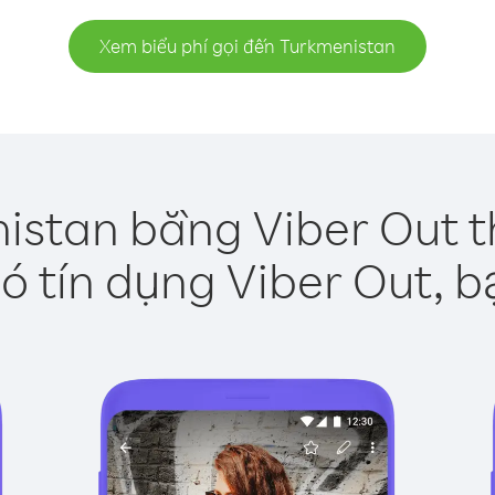
Xem biểu phí gọi đến Turkmenistan
istan bằng Viber Out t
ó tín dụng Viber Out, b