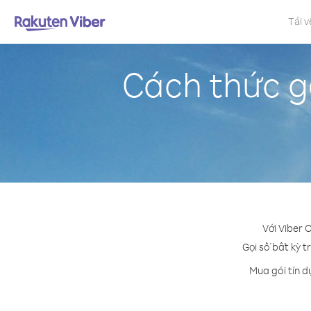
Tải v
Cách thức g
Với Viber 
Gọi số bất kỳ t
Mua gói tín d