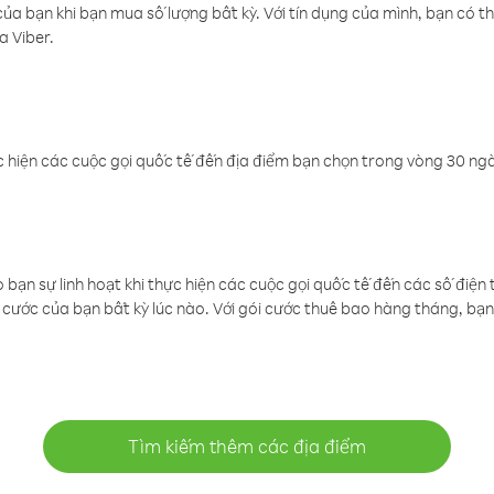
a bạn khi bạn mua số lượng bất kỳ. Với tín dụng của mình, bạn có th
a Viber.
 hiện các cuộc gọi quốc tế đến địa điểm bạn chọn trong vòng 30 ngày
ạn sự linh hoạt khi thực hiện các cuộc gọi quốc tế đến các số điện 
cước của bạn bất kỳ lúc nào. Với gói cước thuê bao hàng tháng, bạn 
Tìm kiếm thêm các địa điểm