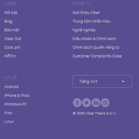
VIBER
CÔNG TY
Nổi bật
Giới thiệu Viber
Blog
Trung tâm Nhãn hiệu
Bảo mật
Nghề nghiệp
Viber Out
Điều khoản & Chính sách
Cước phí
Chính sách Quyền riêng tư
Hỗ trợ
Customer Complaints Code
TẢI VỀ
Tiếng Việt
Android
iPhone & iPad
Windows PC
Mac
©
2026
Viber Media S.à r.l.
Linux