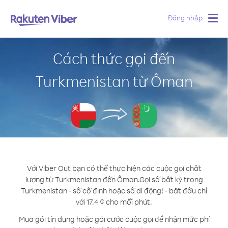
Đăng nhập
Togg
navig
Cách thức gọi đến
Turkmenistan từ Ôman
Với Viber Out bạn có thể thực hiện các cuộc gọi chất
lượng từ Turkmenistan đến Ôman.
Gọi số bất kỳ trong
Turkmenistan - số cố định hoặc số di động! - bắt đầu chỉ
với 17.4 ¢ cho mỗi phút.
Mua gói tín dụng hoặc gói cước cuộc gọi để nhận mức phí