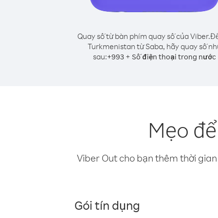
Quay số từ bàn phím quay số của Viber.
Để
Turkmenistan từ Saba, hãy quay số nh
sau:
+
+
993
Số điện thoại trong nước
Mẹo để
Viber Out cho bạn thêm thời gian 
Gói tín dụng