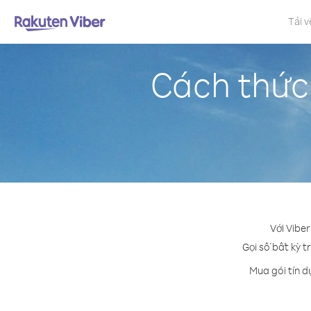
Tải v
Cách thức
Với Vibe
Gọi số bất kỳ t
Mua gói tín d