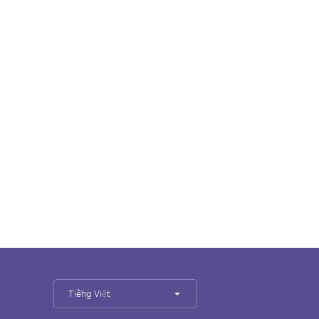
Tiếng Việt