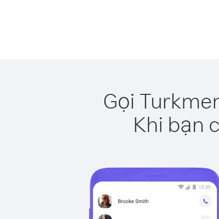
Gọi Turkmen
Khi bạn c