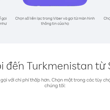
 gọi
Chọn số liên lạc trong Viber và gọi từ màn hình
Chọ
 như
thông tin của họ
i đến Turkmenistan từ 
gọi với chi phí thấp hơn. Chọn một trong các tùy chọ
chúng tôi: