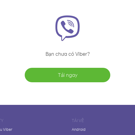
Bạn chưa có Viber?
Tải ngay
TY
TẢI VỀ
ệu Viber
Android