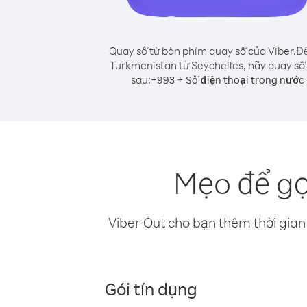
Quay số từ bàn phím quay số của Viber.
Để
Turkmenistan từ Seychelles, hãy quay số
sau:
+
+
993
Số điện thoại trong nước
Mẹo để gọ
Viber Out cho bạn thêm thời gian 
Gói tín dụng