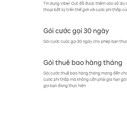
Tín dụng Viber Out đã được thêm vào số dư củ
thoại bất kỳ trên thế giới với cước phí thấp củ
Gói cước gọi 30 ngày
Gói cước cuộc gọi 30 ngày cho phép bạn thực
Gói thuê bao hàng tháng
Gói cước thuê bao hàng tháng mang đến cho b
cước phí thấp mà không cần phải gia hạn gói 
gọi bạn đang thực hiện