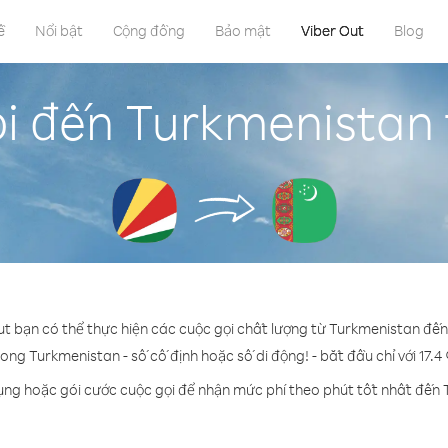
ề
Nổi bật
Cộng đồng
Bảo mật
Viber Out
Blog
i đến Turkmenistan 
ut bạn có thể thực hiện các cuộc gọi chất lượng từ Turkmenistan đến
rong Turkmenistan - số cố định hoặc số di động! - bắt đầu chỉ với 17.4
ụng hoặc gói cước cuộc gọi để nhận mức phí theo phút tốt nhất đến