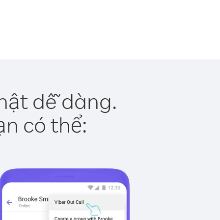
hật dễ dàng.
ạn có thể: