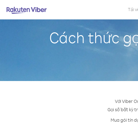
Tải v
Cách thức gọ
Với Viber O
Gọi số bất kỳ t
Mua gói tín d