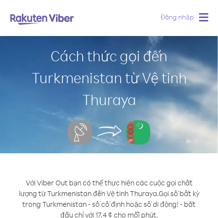
Đăng nhập
Togg
navig
Cách thức gọi đến
Turkmenistan từ Vệ tinh
Thuraya
Với Viber Out bạn có thể thực hiện các cuộc gọi chất
lượng từ Turkmenistan đến Vệ tinh Thuraya.
Gọi số bất kỳ
trong Turkmenistan - số cố định hoặc số di động! - bắt
đầu chỉ với 17.4 ¢ cho mỗi phút.