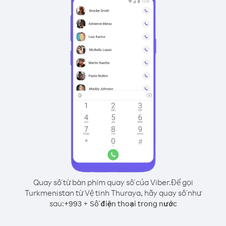
Quay số từ bàn phím quay số của Viber.
Để gọi
Turkmenistan từ Vệ tinh Thuraya, hãy quay số như
sau:
+
+
993
Số điện thoại trong nước