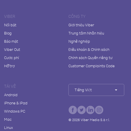
VIBER
CÔNG TY
Nổi bật
Giới thiệu Viber
Blog
Trung tâm Nhãn hiệu
Bảo mật
Nghề nghiệp
Viber Out
Điều khoản & Chính sách
Cước phí
Chính sách Quyền riêng tư
Hỗ trợ
Customer Complaints Code
TẢI VỀ
Tiếng Việt
Android
iPhone & iPad
Windows PC
Mac
©
2026
Viber Media S.à r.l.
Linux