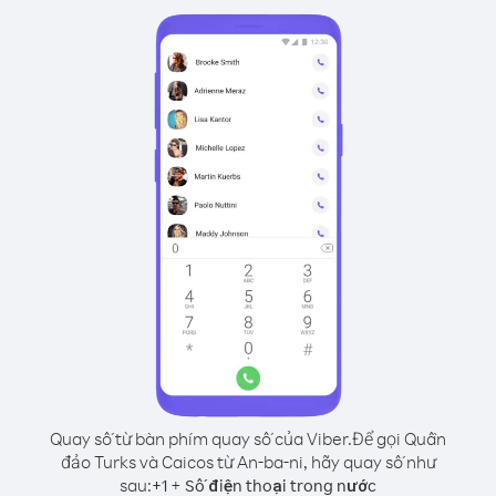
Quay số từ bàn phím quay số của Viber.
Để gọi Quần
đảo Turks và Caicos từ An-ba-ni, hãy quay số như
sau:
+
+
1
Số điện thoại trong nước