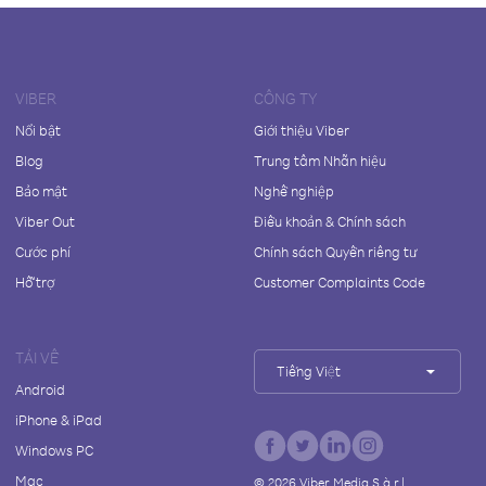
VIBER
CÔNG TY
Nổi bật
Giới thiệu Viber
Blog
Trung tâm Nhãn hiệu
Bảo mật
Nghề nghiệp
Viber Out
Điều khoản & Chính sách
Cước phí
Chính sách Quyền riêng tư
Hỗ trợ
Customer Complaints Code
TẢI VỀ
Tiếng Việt
Android
iPhone & iPad
Windows PC
Mac
©
2026
Viber Media S.à r.l.