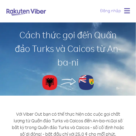
Đăng nhập
Togg
navig
Cách thức gọi đến Quần
đảo Turks và Caicos từ An-
ba-ni
Với Viber Out bạn có thể thực hiện các cuộc gọi chất
lượng từ Quần đảo Turks và Caicos đến An-ba-ni.
Gọi số
bất kỳ trong Quần đảo Turks và Caicos - số cố định hoặc
số di động! - bắt đầu chỉ với 25.0 ¢ cho mỗi phút.