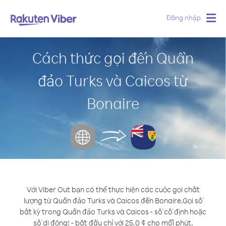
Đăng nhập
Togg
navig
Cách thức gọi đến Quần
đảo Turks và Caicos từ
Bonaire
Với Viber Out bạn có thể thực hiện các cuộc gọi chất
lượng từ Quần đảo Turks và Caicos đến Bonaire.
Gọi số
bất kỳ trong Quần đảo Turks và Caicos - số cố định hoặc
số di động! - bắt đầu chỉ với 25.0 ¢ cho mỗi phút.