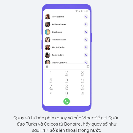
Quay số từ bàn phím quay số của Viber.
Để gọi Quần
đảo Turks và Caicos từ Bonaire, hãy quay số như
sau:
+
+
1
Số điện thoại trong nước