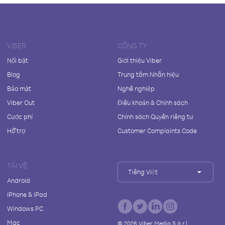
VIBER
CÔNG TY
Nổi bật
Giới thiệu Viber
Blog
Trung tâm Nhãn hiệu
Bảo mật
Nghề nghiệp
Viber Out
Điều khoản & Chính sách
Cước phí
Chính sách Quyền riêng tư
Hỗ trợ
Customer Complaints Code
TẢI VỀ
Tiếng Việt
Android
iPhone & iPad
Windows PC
Mac
©
2026
Viber Media S.à r.l.