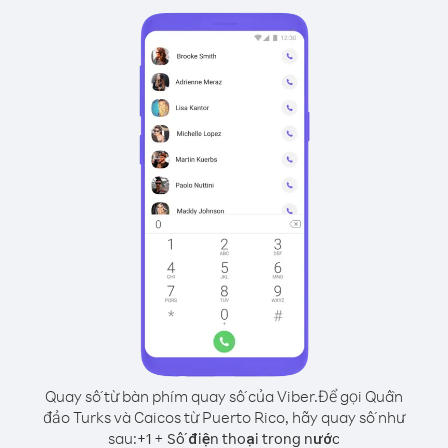
Quay số từ bàn phím quay số của Viber.
Để gọi Quần
đảo Turks và Caicos từ Puerto Rico, hãy quay số như
sau:
+
+
1
Số điện thoại trong nước