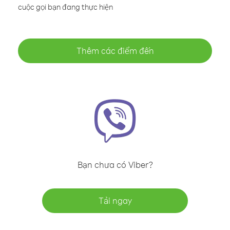
cuộc gọi bạn đang thực hiện
Thêm các điểm đến
Bạn chưa có Viber?
Tải ngay