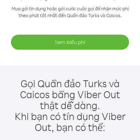
Mua gói tín dụng hoặc gói cước cuộc gọi để nhận mức phí
theo phút tốt nhất đến Quần đảo Turks và Caicos.
Xem biểu phí
Gọi Quần đảo Turks và
Caicos bằng Viber Out
thật dễ dàng.
Khi bạn có tín dụng Viber
Out, bạn có thể: