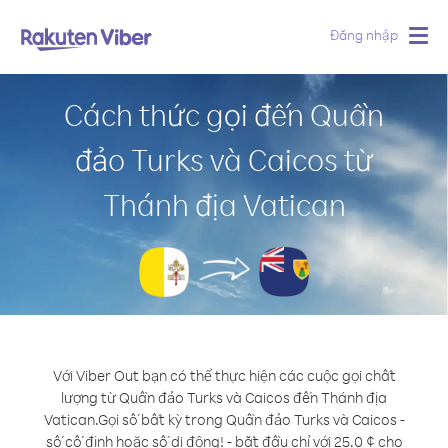
Đăng nhập
Togg
navig
Cách thức gọi đến Quần
đảo Turks và Caicos từ
Thánh địa Vatican
Với Viber Out bạn có thể thực hiện các cuộc gọi chất
lượng từ Quần đảo Turks và Caicos đến Thánh địa
Vatican.
Gọi số bất kỳ trong Quần đảo Turks và Caicos -
số cố định hoặc số di động! - bắt đầu chỉ với 25.0 ¢ cho