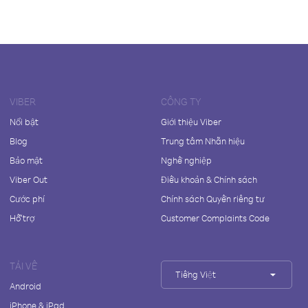
VIBER
CÔNG TY
Nổi bật
Giới thiệu Viber
Blog
Trung tâm Nhãn hiệu
Bảo mật
Nghề nghiệp
Viber Out
Điều khoản & Chính sách
Cước phí
Chính sách Quyền riêng tư
Hỗ trợ
Customer Complaints Code
TẢI VỀ
Tiếng Việt
Android
iPhone & iPad