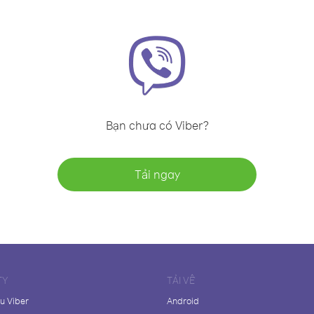
Bạn chưa có Viber?
Tải ngay
TY
TẢI VỀ
ệu Viber
Android