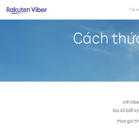
Tải v
Cách thứ
Với Vib
Gọi số bất kỳ
Mua gói tí