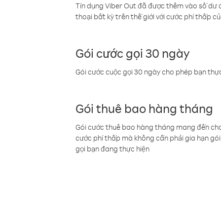
Tín dụng Viber Out đã được thêm vào số dư củ
thoại bất kỳ trên thế giới với cước phí thấp củ
Gói cước gọi 30 ngày
Gói cước cuộc gọi 30 ngày cho phép bạn thực
Gói thuê bao hàng tháng
Gói cước thuê bao hàng tháng mang đến cho b
cước phí thấp mà không cần phải gia hạn gói 
gọi bạn đang thực hiện