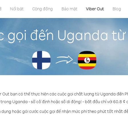
ề
Nổi bật
Cộng đồng
Bảo mật
Viber Out
Blog
c gọi đến Uganda từ
er Out bạn có thể thực hiện các cuộc gọi chất lượng từ Uganda đến P
 trong Uganda - số cố định hoặc số di động! - bắt đầu chỉ với 60.8 ¢
n dụng hoặc gói cước cuộc gọi để nhận mức phí theo phút tốt nhất 