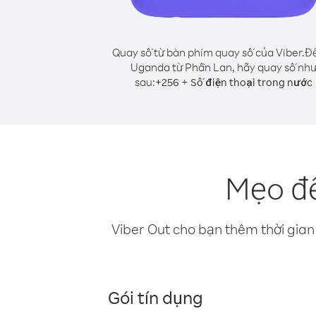
Quay số từ bàn phím quay số của Viber.
Để
Uganda từ Phần Lan, hãy quay số nh
sau:
+
+
256
Số điện thoại trong nước
Mẹo để
Viber Out cho bạn thêm thời gian 
Gói tín dụng