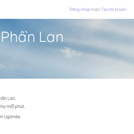
Đăng nhập
hoặc
Tạo tài khoản
 Phần Lan
hần Lan.
 cho mỗi phút.
đến Uganda.