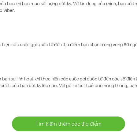
a bạn khi bạn mua số lượng bất kỳ. Với tín dụng của mình, bạn có th
a Viber.
 hiện các cuộc gọi quốc tế đến địa điểm bạn chọn trong vòng 30 ngày
ạn sự linh hoạt khi thực hiện các cuộc gọi quốc tế đến các số điện 
cước của bạn bất kỳ lúc nào. Với gói cước thuê bao hàng tháng, bạn 
Tìm kiếm thêm các địa điểm