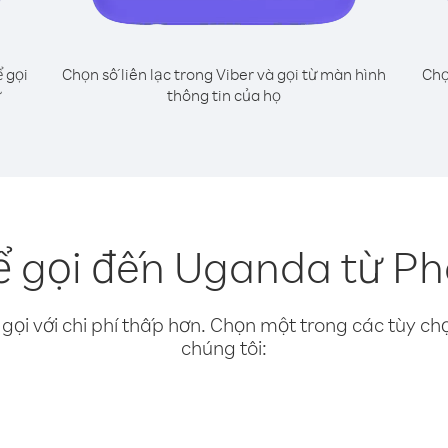
 gọi
Chọn số liên lạc trong Viber và gọi từ màn hình
Chọ
ư
thông tin của họ
 gọi đến Uganda từ P
gọi với chi phí thấp hơn. Chọn một trong các tùy chọ
chúng tôi: