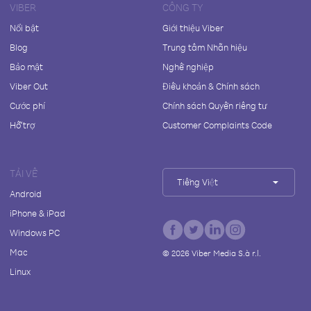
VIBER
CÔNG TY
Nổi bật
Giới thiệu Viber
Blog
Trung tâm Nhãn hiệu
Bảo mật
Nghề nghiệp
Viber Out
Điều khoản & Chính sách
Cước phí
Chính sách Quyền riêng tư
Hỗ trợ
Customer Complaints Code
TẢI VỀ
Tiếng Việt
Android
iPhone & iPad
Windows PC
Mac
©
2026
Viber Media S.à r.l.
Linux