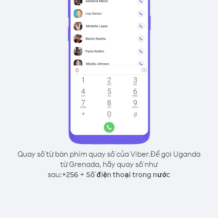
Quay số từ bàn phím quay số của Viber.
Để gọi Uganda
từ Grenada, hãy quay số như
sau:
+
+
256
Số điện thoại trong nước