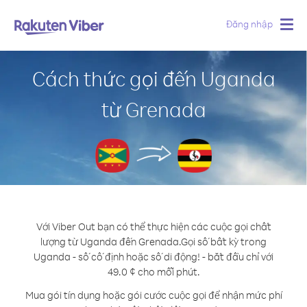
Đăng nhập
Togg
navig
Cách thức gọi đến Uganda
từ Grenada
Với Viber Out bạn có thể thực hiện các cuộc gọi chất
lượng từ Uganda đến Grenada.
Gọi số bất kỳ trong
Uganda - số cố định hoặc số di động! - bắt đầu chỉ với
49.0 ¢ cho mỗi phút.
Mua gói tín dụng hoặc gói cước cuộc gọi để nhận mức phí