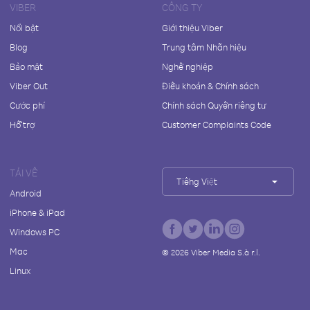
VIBER
CÔNG TY
Nổi bật
Giới thiệu Viber
Blog
Trung tâm Nhãn hiệu
Bảo mật
Nghề nghiệp
Viber Out
Điều khoản & Chính sách
Cước phí
Chính sách Quyền riêng tư
Hỗ trợ
Customer Complaints Code
TẢI VỀ
Tiếng Việt
Android
iPhone & iPad
Windows PC
Mac
©
2026
Viber Media S.à r.l.
Linux