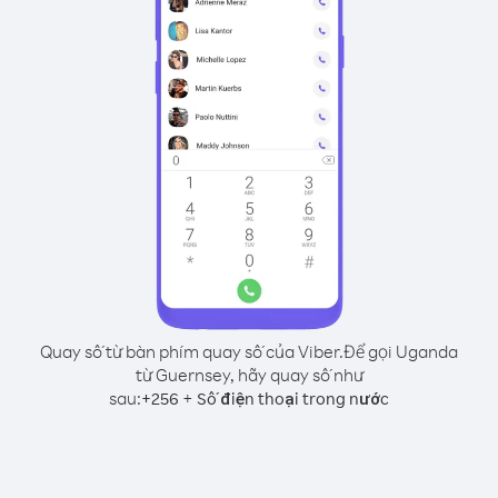
Quay số từ bàn phím quay số của Viber.
Để gọi Uganda
từ Guernsey, hãy quay số như
sau:
+
+
256
Số điện thoại trong nước