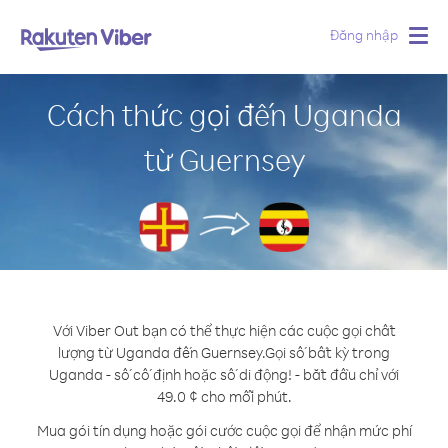
Đăng nhập
Togg
navig
Cách thức gọi đến Uganda
từ Guernsey
Với Viber Out bạn có thể thực hiện các cuộc gọi chất
lượng từ Uganda đến Guernsey.
Gọi số bất kỳ trong
Uganda - số cố định hoặc số di động! - bắt đầu chỉ với
49.0 ¢ cho mỗi phút.
Mua gói tín dụng hoặc gói cước cuộc gọi để nhận mức phí