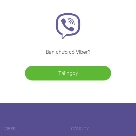
Bạn chưa có Viber?
Tải ngay
VIBER
CÔNG TY