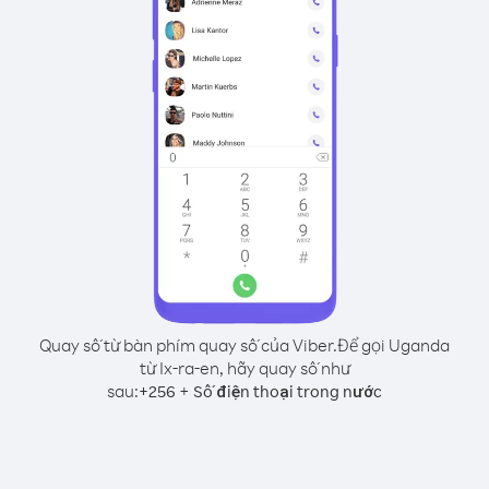
Quay số từ bàn phím quay số của Viber.
Để gọi Uganda
từ Ix-ra-en, hãy quay số như
sau:
+
+
256
Số điện thoại trong nước