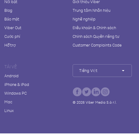
Nổi bật
Giới thiệu Viber
Blog
Trung tâm Nhãn hiệu
Bảo mật
Nghề nghiệp
Viber Out
Điều khoản & Chính sách
Cước phí
Chính sách Quyền riêng tư
Hỗ trợ
Customer Complaints Code
TẢI VỀ
Tiếng Việt
Android
iPhone & iPad
Windows PC
Mac
©
2026
Viber Media S.à r.l.
Linux