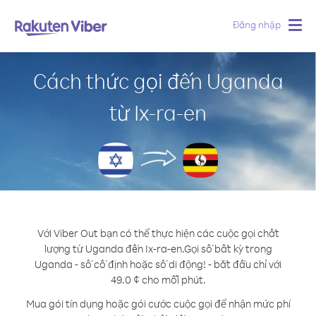
Đăng nhập
Togg
navig
Cách thức gọi đến Uganda
từ Ix-ra-en
Với Viber Out bạn có thể thực hiện các cuộc gọi chất
lượng từ Uganda đến Ix-ra-en.
Gọi số bất kỳ trong
Uganda - số cố định hoặc số di động! - bắt đầu chỉ với
49.0 ¢ cho mỗi phút.
Mua gói tín dụng hoặc gói cước cuộc gọi để nhận mức phí