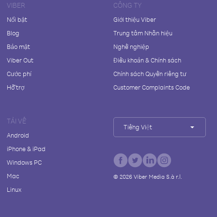
VIBER
CÔNG TY
Nổi bật
Giới thiệu Viber
Blog
Trung tâm Nhãn hiệu
Bảo mật
Nghề nghiệp
Viber Out
Điều khoản & Chính sách
Cước phí
Chính sách Quyền riêng tư
Hỗ trợ
Customer Complaints Code
TẢI VỀ
Tiếng Việt
Android
iPhone & iPad
Windows PC
Mac
©
2026
Viber Media S.à r.l.
Linux