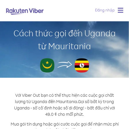
Đăng nhập
Togg
navig
Cách thức gọi đến Uganda
từ Mauritania
Với Viber Out bạn có thể thực hiện các cuộc gọi chất
lượng từ Uganda đến Mauritania.
Gọi số bất kỳ trong
Uganda - số cố định hoặc số di động! - bắt đầu chỉ với
49.0 ¢ cho mỗi phút.
Mua gói tín dụng hoặc gói cước cuộc gọi để nhận mức phí