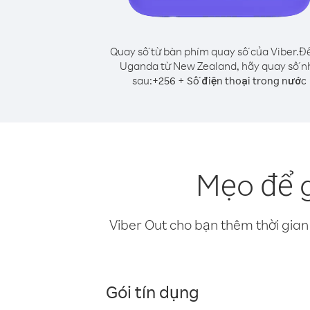
Quay số từ bàn phím quay số của Viber.
Để
Uganda từ New Zealand, hãy quay số n
sau:
+
+
256
Số điện thoại trong nước
Mẹo để 
Viber Out cho bạn thêm thời gian 
Gói tín dụng