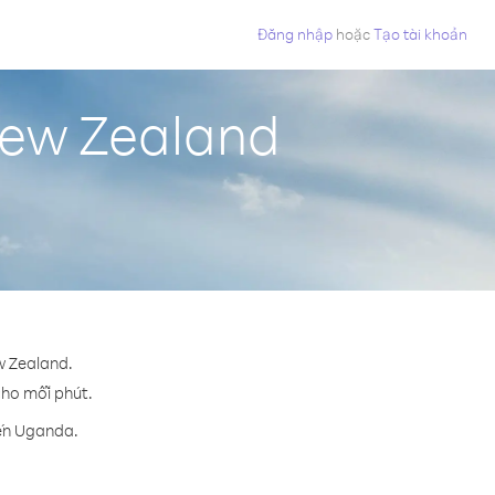
Đăng nhập
hoặc
Tạo tài khoản
New Zealand
w Zealand.
cho mỗi phút.
đến Uganda.