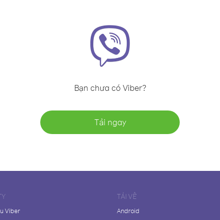
Bạn chưa có Viber?
Tải ngay
TY
TẢI VỀ
ệu Viber
Android