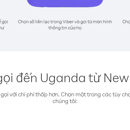
 gọi
Chọn số liên lạc trong Viber và gọi từ màn hình
Chọ
hư
thông tin của họ
gọi đến Uganda từ New
gọi với chi phí thấp hơn. Chọn một trong các tùy chọ
chúng tôi: