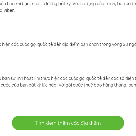
a bạn khi bạn mua số lượng bất kỳ. Với tín dụng của mình, bạn có th
a Viber.
 hiện các cuộc gọi quốc tế đến địa điểm bạn chọn trong vòng 30 ngày
ạn sự linh hoạt khi thực hiện các cuộc gọi quốc tế đến các số điện 
cước của bạn bất kỳ lúc nào. Với gói cước thuê bao hàng tháng, bạn 
Tìm kiếm thêm các địa điểm