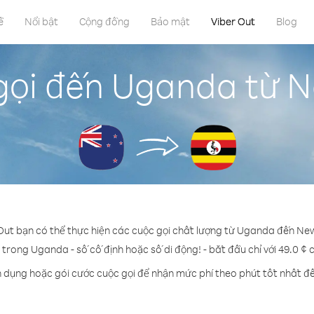
ề
Nổi bật
Cộng đồng
Bảo mật
Viber Out
Blog
gọi đến Uganda từ 
 Out bạn có thể thực hiện các cuộc gọi chất lượng từ Uganda đến Ne
ỳ trong Uganda - số cố định hoặc số di động! - bắt đầu chỉ với 49.0 ¢ 
n dụng hoặc gói cước cuộc gọi để nhận mức phí theo phút tốt nhất 