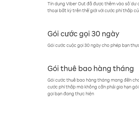
Tín dụng Viber Out đã được thêm vào số dư củ
thoại bất kỳ trên thế giới với cước phí thấp củ
Gói cước gọi 30 ngày
Gói cước cuộc gọi 30 ngày cho phép bạn thực
Gói thuê bao hàng tháng
Gói cước thuê bao hàng tháng mang đến cho b
cước phí thấp mà không cần phải gia hạn gói 
gọi bạn đang thực hiện