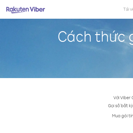
Tải v
Cách thức 
Với Viber
Gọi số bất k
Mua gói tí