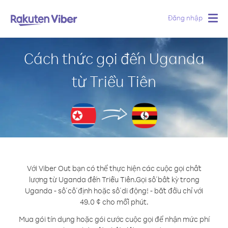
Đăng nhập
Togg
navig
Cách thức gọi đến Uganda
từ Triều Tiên
Với Viber Out bạn có thể thực hiện các cuộc gọi chất
lượng từ Uganda đến Triều Tiên.
Gọi số bất kỳ trong
Uganda - số cố định hoặc số di động! - bắt đầu chỉ với
49.0 ¢ cho mỗi phút.
Mua gói tín dụng hoặc gói cước cuộc gọi để nhận mức phí