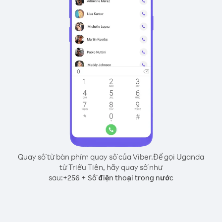
Quay số từ bàn phím quay số của Viber.
Để gọi Uganda
từ Triều Tiên, hãy quay số như
sau:
+
+
256
Số điện thoại trong nước