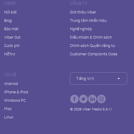
VIBER
CÔNG TY
Nổi bật
Giới thiệu Viber
Blog
Trung tâm Nhãn hiệu
Bảo mật
Nghề nghiệp
Viber Out
Điều khoản & Chính sách
Cước phí
Chính sách Quyền riêng tư
Hỗ trợ
Customer Complaints Code
TẢI VỀ
Tiếng Việt
Android
iPhone & iPad
Windows PC
Mac
©
2026
Viber Media S.à r.l.
Linux