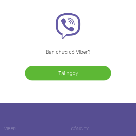
Bạn chưa có Viber?
Tải ngay
VIBER
CÔNG TY