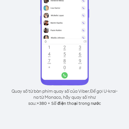
Quay số từ bàn phím quay số của Viber.
Để gọi U-krai-
na từ Monaco, hãy quay số như
sau:
+
+
380
Số điện thoại trong nước