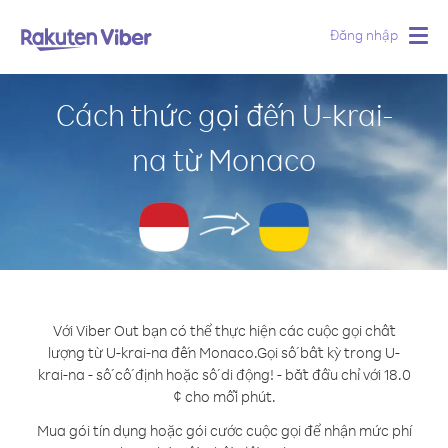
Đăng nhập
Togg
navig
Cách thức gọi đến U-krai-
na từ Monaco
Với Viber Out bạn có thể thực hiện các cuộc gọi chất
lượng từ U-krai-na đến Monaco.
Gọi số bất kỳ trong U-
krai-na - số cố định hoặc số di động! - bắt đầu chỉ với 18.0
¢ cho mỗi phút.
Mua gói tín dụng hoặc gói cước cuộc gọi để nhận mức phí