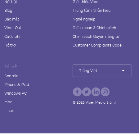
Nổi bật
Giới thiệu Viber
Blog
Trung tâm Nhãn hiệu
Bảo mật
Nghề nghiệp
Viber Out
Điều khoản & Chính sách
Cước phí
Chính sách Quyền riêng tư
Hỗ trợ
Customer Complaints Code
TẢI VỀ
Tiếng Việt
Android
iPhone & iPad
Windows PC
Mac
©
2026
Viber Media S.à r.l.
Linux