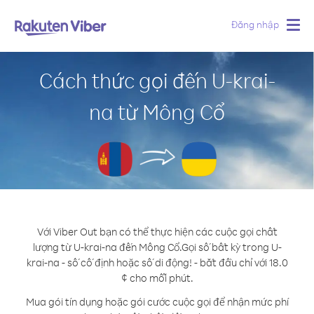
Đăng nhập
Togg
navig
Cách thức gọi đến U-krai-
na từ Mông Cổ
Với Viber Out bạn có thể thực hiện các cuộc gọi chất
lượng từ U-krai-na đến Mông Cổ.
Gọi số bất kỳ trong U-
krai-na - số cố định hoặc số di động! - bắt đầu chỉ với 18.0
¢ cho mỗi phút.
Mua gói tín dụng hoặc gói cước cuộc gọi để nhận mức phí