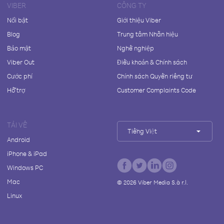
VIBER
CÔNG TY
Nổi bật
Giới thiệu Viber
Blog
Trung tâm Nhãn hiệu
Bảo mật
Nghề nghiệp
Viber Out
Điều khoản & Chính sách
Cước phí
Chính sách Quyền riêng tư
Hỗ trợ
Customer Complaints Code
TẢI VỀ
Tiếng Việt
Android
iPhone & iPad
Windows PC
Mac
©
2026
Viber Media S.à r.l.
Linux