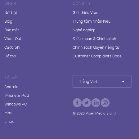
VIBER
CÔNG TY
Nổi bật
Giới thiệu Viber
Blog
Trung tâm Nhãn hiệu
Bảo mật
Nghề nghiệp
Viber Out
Điều khoản & Chính sách
Cước phí
Chính sách Quyền riêng tư
Hỗ trợ
Customer Complaints Code
TẢI VỀ
Tiếng Việt
Android
iPhone & iPad
Windows PC
Mac
©
2026
Viber Media S.à r.l.
Linux