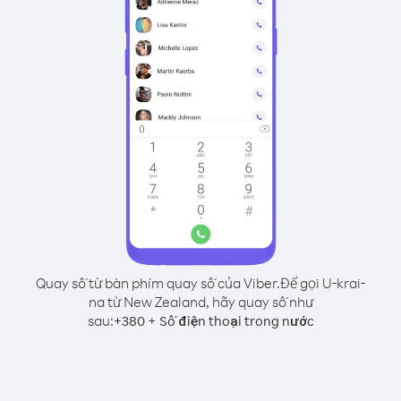
Quay số từ bàn phím quay số của Viber.
Để gọi U-krai-
na từ New Zealand, hãy quay số như
sau:
+
+
380
Số điện thoại trong nước