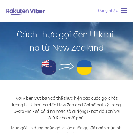
Đăng nhập
Togg
navig
Cách thức gọi đến U-krai-
na từ New Zealand
Với Viber Out bạn có thể thực hiện các cuộc gọi chất
lượng từ U-krai-na đến New Zealand.
Gọi số bất kỳ trong
U-krai-na - số cố định hoặc số di động! - bắt đầu chỉ với
18.0 ¢ cho mỗi phút.
Mua gói tín dụng hoặc gói cước cuộc gọi để nhận mức phí