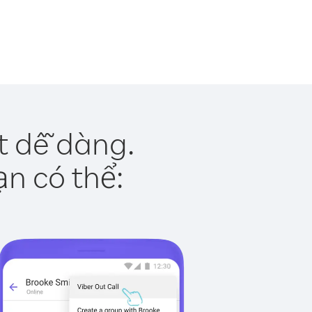
t dễ dàng.
ạn có thể: