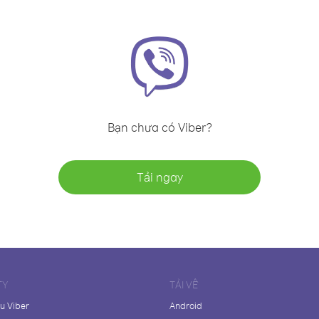
Bạn chưa có Viber?
Tải ngay
TY
TẢI VỀ
ệu Viber
Android