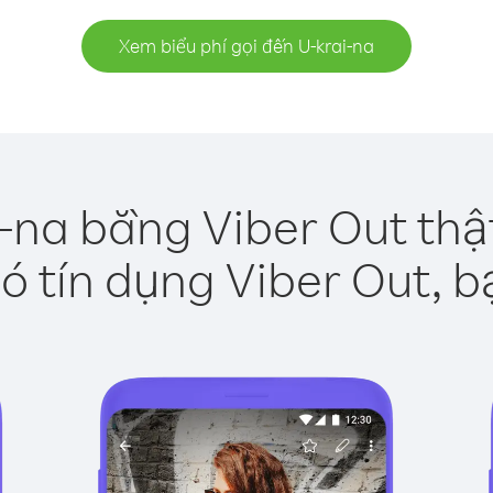
Xem biểu phí gọi đến U-krai-na
i-na bằng Viber Out thậ
ó tín dụng Viber Out, b