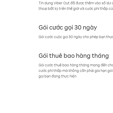
Tín dụng Viber Out đã được thêm vào số dư củ
thoại bất kỳ trên thế giới với cước phí thấp củ
Gói cước gọi 30 ngày
Gói cước cuộc gọi 30 ngày cho phép bạn thực
Gói thuê bao hàng tháng
Gói cước thuê bao hàng tháng mang đến cho b
cước phí thấp mà không cần phải gia hạn gói 
gọi bạn đang thực hiện