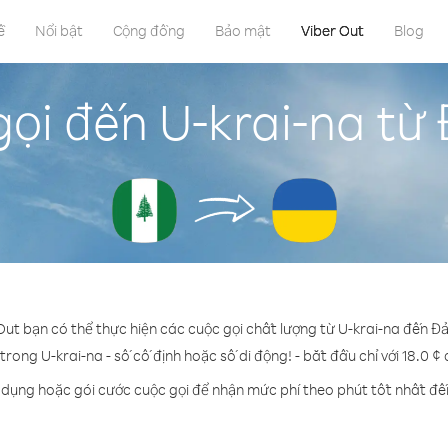
ề
Nổi bật
Cộng đồng
Bảo mật
Viber Out
Blog
ọi đến U-krai-na từ
Out bạn có thể thực hiện các cuộc gọi chất lượng từ U-krai-na đến Đ
 trong U-krai-na - số cố định hoặc số di động! - bắt đầu chỉ với 18.0 ¢
 dụng hoặc gói cước cuộc gọi để nhận mức phí theo phút tốt nhất đế