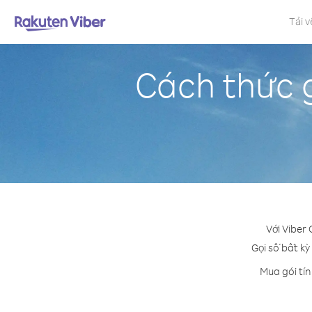
Tải v
Cách thức g
Với Viber 
Gọi số bất kỳ
Mua gói tín