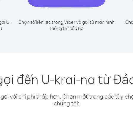
gọi U-
Chọn số liên lạc trong Viber và gọi từ màn hình
Chọ
ư
thông tin của họ
ọi đến U-krai-na từ Đả
gọi với chi phí thấp hơn. Chọn một trong các tùy chọ
chúng tôi: