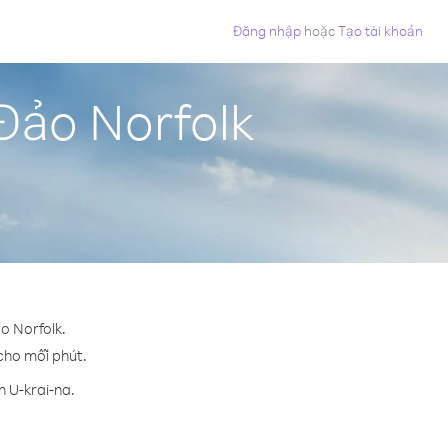
Đăng nhập
hoặc
Tạo tài khoản
 Đảo Norfolk
ảo Norfolk.
 cho mỗi phút.
n U-krai-na.