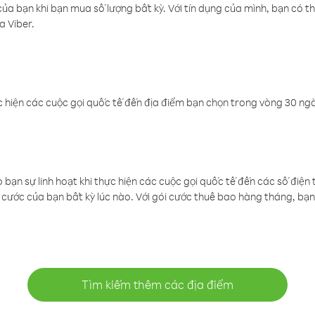
a bạn khi bạn mua số lượng bất kỳ. Với tín dụng của mình, bạn có th
a Viber.
 hiện các cuộc gọi quốc tế đến địa điểm bạn chọn trong vòng 30 ngày
ạn sự linh hoạt khi thực hiện các cuộc gọi quốc tế đến các số điện 
cước của bạn bất kỳ lúc nào. Với gói cước thuê bao hàng tháng, bạn 
Tìm kiếm thêm các địa điểm