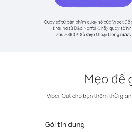
Quay số từ bàn phím quay số của Viber.
Để 
krai-na từ Đảo Norfolk, hãy quay số nh
sau:
+
+
380
Số điện thoại trong nước
Mẹo để g
Viber Out cho bạn thêm thời gian 
Gói tín dụng