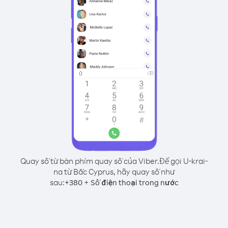
Quay số từ bàn phím quay số của Viber.
Để gọi U-krai-
na từ Bắc Cyprus, hãy quay số như
sau:
+
+
380
Số điện thoại trong nước