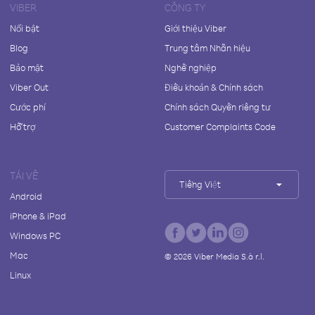
VIBER
CÔNG TY
Nổi bật
Giới thiệu Viber
Blog
Trung tâm Nhãn hiệu
Bảo mật
Nghề nghiệp
Viber Out
Điều khoản & Chính sách
Cước phí
Chính sách Quyền riêng tư
Hỗ trợ
Customer Complaints Code
TẢI VỀ
Tiếng Việt
Android
iPhone & iPad
Windows PC
Mac
©
2026
Viber Media S.à r.l.
Linux