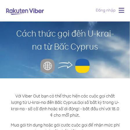
Đăng nhập
Togg
navig
Cách thức gọi đến U-krai-
na từ Bắc Cyprus
Với Viber Out bạn có thể thực hiện các cuộc gọi chất
lượng từ U-krai-na đến Bắc Cyprus.
Gọi số bất kỳ trong U-
krai-na - số cố định hoặc số di động! - bắt đầu chỉ với 18.0
¢ cho mỗi phút.
Mua gói tín dụng hoặc gói cước cuộc gọi để nhận mức phí