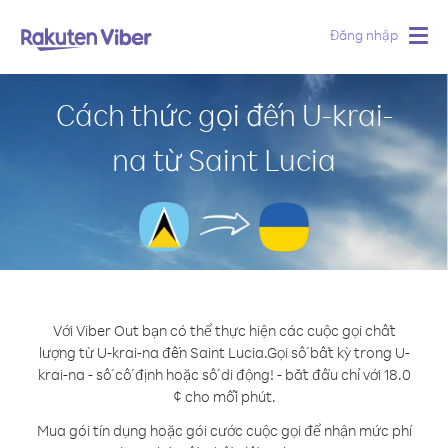
Đăng nhập
Togg
navig
Cách thức gọi đến U-krai-
na từ Saint Lucia
Với Viber Out bạn có thể thực hiện các cuộc gọi chất
lượng từ U-krai-na đến Saint Lucia.
Gọi số bất kỳ trong U-
krai-na - số cố định hoặc số di động! - bắt đầu chỉ với 18.0
¢ cho mỗi phút.
Mua gói tín dụng hoặc gói cước cuộc gọi để nhận mức phí