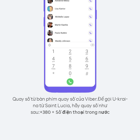
Quay số từ bàn phím quay số của Viber.
Để gọi U-krai-
na từ Saint Lucia, hãy quay số như
sau:
+
+
380
Số điện thoại trong nước