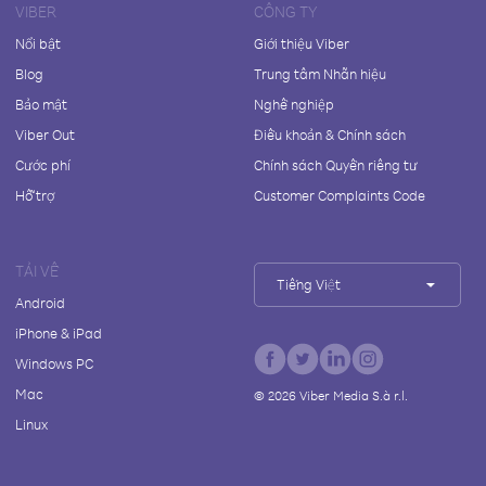
VIBER
CÔNG TY
Nổi bật
Giới thiệu Viber
Blog
Trung tâm Nhãn hiệu
Bảo mật
Nghề nghiệp
Viber Out
Điều khoản & Chính sách
Cước phí
Chính sách Quyền riêng tư
Hỗ trợ
Customer Complaints Code
TẢI VỀ
Tiếng Việt
Android
iPhone & iPad
Windows PC
Mac
©
2026
Viber Media S.à r.l.
Linux