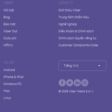
VIBER
CÔNG TY
Nổi bật
Giới thiệu Viber
Blog
Trung tâm Nhãn hiệu
Bảo mật
Nghề nghiệp
Viber Out
Điều khoản & Chính sách
Cước phí
Chính sách Quyền riêng tư
Hỗ trợ
Customer Complaints Code
TẢI VỀ
Tiếng Việt
Android
iPhone & iPad
Windows PC
Mac
©
2026
Viber Media S.à r.l.
Linux