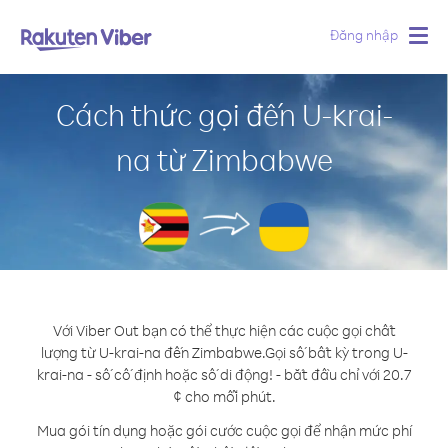
Đăng nhập
Togg
navig
Cách thức gọi đến U-krai-
na từ Zimbabwe
Với Viber Out bạn có thể thực hiện các cuộc gọi chất
lượng từ U-krai-na đến Zimbabwe.
Gọi số bất kỳ trong U-
krai-na - số cố định hoặc số di động! - bắt đầu chỉ với 20.7
¢ cho mỗi phút.
Mua gói tín dụng hoặc gói cước cuộc gọi để nhận mức phí